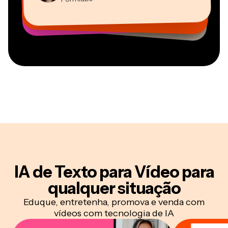
Kerry-lee Farla
Vannesia Darby
Diretor de Conteúdo
Mitch Rawlings
Cofundador na
CEO na MOXIE Nashville
Youtuber
Freelancer de Serviços de Informação
AuthentIQMarketing.com
IA de Texto para Vídeo para
qualquer situação
Eduque, entretenha, promova e venda com
vídeos com tecnologia de IA