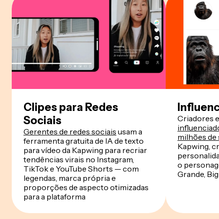
Clipes para Redes
Influen
Criadores 
Sociais
influenciad
Gerentes de redes sociais
usam a
milhões de
ferramenta gratuita de IA de texto
Kapwing, cr
para vídeo da Kapwing para recriar
personalida
tendências virais no Instagram,
o personag
TikTok e YouTube Shorts — com
Grande, Big
legendas, marca própria e
proporções de aspecto otimizadas
para a plataforma