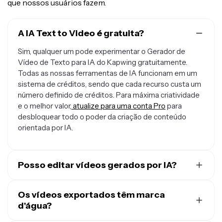
que nossos usuários fazem.
A IA Text to Video é gratuita?
Sim, qualquer um pode experimentar o Gerador de
Vídeo de Texto para IA do Kapwing gratuitamente.
Todas as nossas ferramentas de IA funcionam em um
sistema de créditos, sendo que cada recurso custa um
número definido de créditos. Para máxima criatividade
e o melhor valor,
atualize para uma conta Pro
para
desbloquear todo o poder da criação de conteúdo
orientada por IA.
Posso editar vídeos gerados por IA?
Sim, todo vídeo gerado por IA feito com Kapwing pode
ser editado direto no nosso
Os vídeos exportados têm marca
editor online
. Outras
ferramentas de texto para vídeo podem gerar um vídeo
d'água?
final sem a possibilidade de mudar nada, por isso