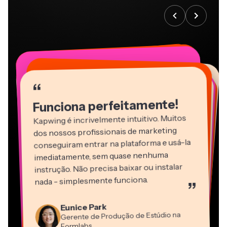
“
“
“
“
“
“
“
“
“
“
“
Funciona perfeitamente!
Kapwing é incrivelmente intuitivo. Muitos
dos nossos profissionais de marketing
conseguiram entrar na plataforma e usá-la
imediatamente, sem quase nenhuma
instrução. Não precisa baixar ou instalar
nada - simplesmente funciona.
”
Martin James
Editor de Vídeo
Eunice Park
Panos Papagapiou
Natasha Ball
Dina Segovia
Gerente de Produção de Estúdio na
Heidi Rae
Sócio-Diretor na EPATHLON
Gracie Peng
Consultor
Freelancer Virtual
Grant Taleck
Formlabs
Educação