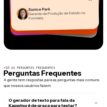
”
Martin James
Editor de Vídeo
Eunice Park
Panos Papagapiou
Natasha Ball
Dina Segovia
Gerente de Produção de Estúdio na
Heidi Rae
Sócio-Diretor na EPATHLON
Gracie Peng
Consultor
Freelancer Virtual
Grant Taleck
Formlabs
Educação
Kerry-lee Farla
Vannesia Darby
Diretor de Conteúdo
Mitch Rawlings
Cofundador na
CEO na MOXIE Nashville
Youtuber
Freelancer de Serviços de Informação
AuthentIQMarketing.com
●
SÓ AS PERGUNTAS FREQUENTES
Perguntas Frequentes
A gente tem respostas para as perguntas mais comuns
que nossos usuários fazem.
O gerador de texto para fala da
Kapwing é de graça para testar?