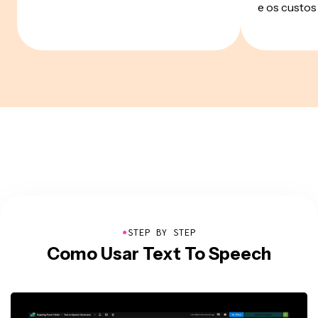
e os custo
●
STEP BY STEP
Como Usar Text To Speech