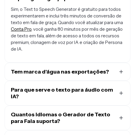
Sim, o Text to Speech Generator é gratuito para todos
experimentarem e inclui três minutos de conversão de
texto em fala de graça. Quando você atualizar para uma
Conta Pro
, você ganha 80 minutos por mês de geração
de texto em fala, além de acesso a todos os recursos
premium, clonagem de voz por IA e criação de Persona
de IA.
Tem marca d'água nas exportações?
Se você está usando uma conta Free, todas as
exportações — incluindo do Text to Speech Generator
Para que serve o texto para áudio com
— terão uma marca d'água. Depois que você fizer
IA?
upgrade para uma
conta Pro
, a marca d'água será
IA de texto para voz (TTS) é uma ferramenta super
completamente removida das suas criações.
poderosa de edição de vídeo que cria narrações de
Quantos idiomas o Gerador de Texto
vídeo super naturais a partir de texto escrito.
para Fala suporta?
Geradores de texto para voz facilitam demais a criação
O Gerador de Texto para Fala da Kapwing suporta 49
de vídeos explicativos, tutoriais e conteúdo para redes