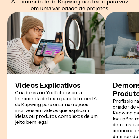
A comunidade da Kapwing usa texto para voz
em uma variedade de projetos
Vídeos Explicativos
Demons
Criadores no
YouTube
usam a
Produto
ferramenta de texto para fala com IA
Profissiona
da Kapwing para criar narrações
criador de 
incríveis em vídeos que explicam
Kapwing pa
ideias ou produtos complexos de um
locuções re
jeito bem legal
demonstraç
anúncios em
diminuindo