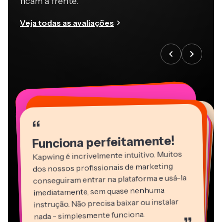
ficam à frente.
Veja todas as avaliações
“
“
“
“
“
“
“
“
“
“
“
Funciona perfeitamente!
Kapwing é incrivelmente intuitivo. Muitos
dos nossos profissionais de marketing
conseguiram entrar na plataforma e usá-la
imediatamente, sem quase nenhuma
instrução. Não precisa baixar ou instalar
nada - simplesmente funciona.