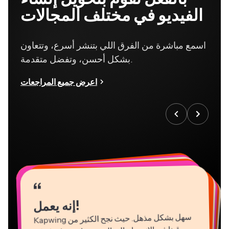
الفيديو في مختلف المجالات
اسمع مباشرة من الفرق اللي بتنشر أسرع، وتتعاون
بشكل أحسن، وتفضل متقدمة.
اعرض جميع المراجعات
“
“
“
“
“
“
“
“
“
“
“
إنه يعمل!
Kapwing
سهل بشكل مذهل. حيث نجح الكثير من
مسوقينا في الانضمام إلى المنصة واستخدامها على
الفور بقليل من التعليمات أو دون تعليمات على
الإطلاق. لا حاجة للتنزيلات ولا لعمليات التثبيت -
فهو يعمل بكل بساط