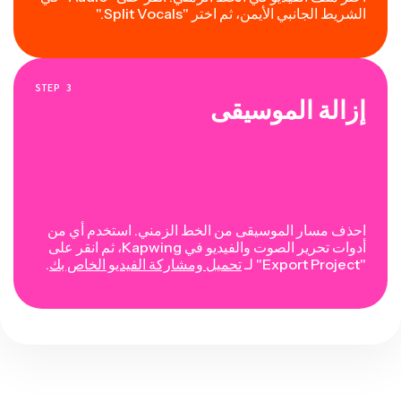
الشريط الجانبي الأيمن، ثم اختر "Split Vocals."
STEP
3
إزالة الموسيقى
احذف مسار الموسيقى من الخط الزمني. استخدم أي من
أدوات تحرير الصوت والفيديو في Kapwing، ثم انقر على
"Export Project" لـ
تحميل ومشاركة الفيديو الخاص بك
.