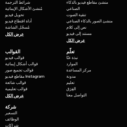
منشئ مقاطع فيديو بالذكاء
شرائط الترجمة
الصناعي
مُنشئ الأشكال الإيمائية
تنقية الصوت
تحويل فيديو
منشئ الصور بالذكاء الصناعي
أداة اقتطاع فيديو
نص إلى كلام
مُسجّل الشاشة
مستند إلى فيديو
عرض الكل
عرض الكل
تعلّم
القوالب
نبذة عنّا
قوالب فيديو
الموارد
قوالب أشكال إيمائية
مركز المساعدة
قوالب تجميع صور
مدونة
مقاطع فيديو Instagram
تعليم
قوالب شائعة
الفِرَق
قوالب تعليمية
التواصل معنا
عرض الكل
شركة
التسعير
الوظائف
شراكات