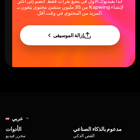
ابدأ بفيديوك الأول في بضع نقرات فقط. انضم إلى أكثر
من 35 مليون منشئ محتوى يثقون بـ Kapwing لإنشاء
المزيد من المحتوى في وقت أقل.
إزالة الموسيقى
Select language
عربي
مدعوم بالذكاء الصناعي
الأدوات
القص الذكي
محرر فيديو