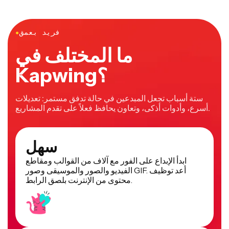
فريد بعمق
●
ما المختلف في
Kapwing؟
ستة أسباب تجعل المبدعين في حالة تدفق مستمر: تعديلات
أسرع، وأدوات أذكى، وتعاون يحافظ فعلاً على تقدم المشاريع.
سهل
ابدأ الإبداع على الفور مع آلاف من القوالب ومقاطع
الفيديو والصور والموسيقى وصور GIF. أعد توظيف
محتوى من الإنترنت بلصق الرابط.