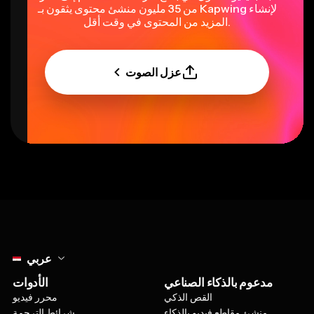
من 35 مليون منشئ محتوى يثقون بـ Kapwing لإنشاء
المزيد من المحتوى في وقت أقل.
عزل الصوت
Select language
عربي
مدعوم بالذكاء الصناعي
الأدوات
القص الذكي
محرر فيديو
منشئ مقاطع فيديو بالذكاء
شرائط الترجمة