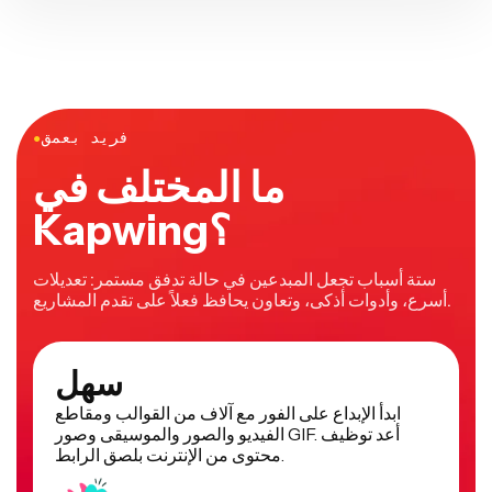
فريد بعمق
●
ما المختلف في
Kapwing؟
ستة أسباب تجعل المبدعين في حالة تدفق مستمر: تعديلات
أسرع، وأدوات أذكى، وتعاون يحافظ فعلاً على تقدم المشاريع.
سهل
ابدأ الإبداع على الفور مع آلاف من القوالب ومقاطع
الفيديو والصور والموسيقى وصور GIF. أعد توظيف
محتوى من الإنترنت بلصق الرابط.