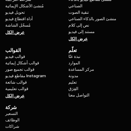
الصناعي
مُنشئ الأشكال الإيمائية
تنقية الصوت
تحويل فيديو
منشئ الصور بالذكاء الصناعي
أداة اقتطاع فيديو
نص إلى كلام
مُسجّل الشاشة
مستند إلى فيديو
عرض الكل
عرض الكل
تعلّم
القوالب
نبذة عنّا
قوالب فيديو
الموارد
قوالب أشكال إيمائية
مركز المساعدة
قوالب تجميع صور
مدونة
مقاطع فيديو Instagram
تعليم
قوالب شائعة
الفِرَق
قوالب تعليمية
التواصل معنا
عرض الكل
شركة
التسعير
الوظائف
شراكات