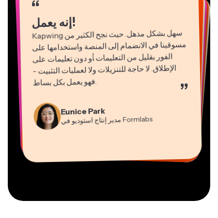
“
“
“
“
“
“
“
“
“
“
“
إنه يعمل!
Kapwing
سهل بشكل مذهل. حيث نجح الكثير من
مسوقينا في الانضمام إلى المنصة واستخدامها على
الفور بقليل من التعليمات أو دون تعليمات على
الإطلاق. لا حاجة للتنزيلات ولا لعمليات التثبيت -
فهو يعمل بكل بساط
.
”
Natasha Ball
Martin James
Gracie Peng
Panos Papagapiou
استشاري
محرر فيديو
Kerry-lee Farla
مدير المحتوى
شريك مدير في
EPATHLON
Dina Segovia
Eunice Park
YouTube
Grant Taleck
صانع فيديو
Heidi Rae
عامل مستقل افتراضي
Mitch Rawlings
Formlabs
مدير إنتاج استوديو في
Vannesia Darby
شريك مؤسس في
التعليم
مُقدِّم خدمات معلومات مستقل
AuthntIQMarketing.com
المدير التنفيذي في
MOXIE Nashville