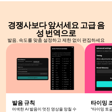
경쟁사보다 앞서세요
고급 음
성 번역으로
발음, 속도를 맞춤 설정하고 제한 없이 편집하세요
발음 규칙
타이밍 
어색한 AI 발음이 멋진 영상을 망칠 수
"타이밍 토글