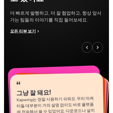
더 빠르게 발행하고, 더 잘 협업하고, 항상 앞서
가는 팀들의 이야기를 직접 들어보세요.
모든 리뷰 보기
“
“
“
“
“
“
“
“
“
“
“
그냥 잘 돼요!
Kapwing는 정말 사용하기 쉬워요. 우리 마케
터들 대부분이 거의 설명 없이도 바로 플랫폼
에 접속해서 쓸 수 있었어요. 다운로드나 설치