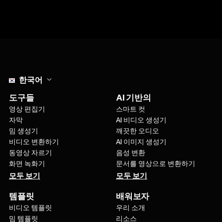
Select language
한국어
도구들
AI 기반의
영상 편집기
스마트 컷
자막
AI 비디오 생성기
밈 생성기
깨끗한 오디오
비디오 변환하기
AI 이미지 생성기
동영상 자르기
음성 변환
화면 녹화기
문서를 영상으로 변환하기
모두 보기
모두 보기
템플릿
배워보자
비디오 템플릿
우리 소개
밈 템플릿
리소스