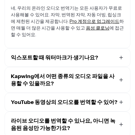
네, 우리의 온라인 오디오 번역기는 모든 사용자가 무료로
사용해볼 수 있어요. 자막, 번역된 자막, 자동 더빙, 립싱크
에 제한된 시간을 제공합니다.
Pro 계정으로 업그레이드
하
면 매월 더 많은 시간을 사용할 수 있고
음성 클로닝
에 접근
할 수 있어요.
익스포트할 때 워터마크가 생기나요?
무료 계정으로 Kapwing을 사용하고 있다면, 온라인 오디
오 번역기를 포함한 모든 내보내기에 작은 워터마크가 포
Kapwing에서 어떤 종류의 오디오 파일을 사
함됩니다.
용할 수 있을까요?
Kapwing는 MP3, WAV, WMA, M4A, OGG, FLAC, AVI 등
다양한 인기 오디오 파일 형식을 지원해요. 파일 크기와 품
YouTube 동영상의 오디오를 번역할 수 있어?
질 사이의 최적의 균형을 위해 오디오 내보내기는 항상
네, YouTube 동영상의 오디오를 Kapwing로 번역할 수 있
MP3 형식으로 진행됩니다.
어요. 그냥 동영상을 Kapwing 편집기에 추가해서 콘텐츠
라이브 오디오를 번역할 수 있나요, 아니면 녹
를 가져오면 돼요. 그다음에 번역 도구를 사용해서 원래 화
음된 음성만 가능한가요?
자의 목소리를 복제하거나 사실적인 AI 생성 음성으로 더