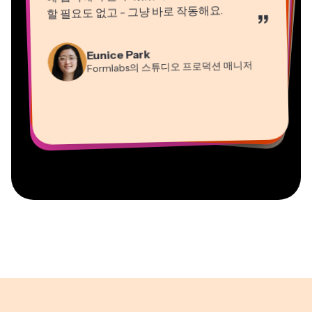
할 필요도 없고 - 그냥 바로 작동해요.
”
Natasha Ball
Martin James
컨설턴트
Eunice Park
영상 편집기
Formlabs의 스튜디오 프로덕션 매니저
Gracie Peng
Panos Papagapiou
Dina Segovia
Kerry-lee Farla
콘텐츠 디렉터
EPATHLON의 매니징 파트너
Heidi Rae
원격 프리랜서 워커
Vannesia Darby
유튜버
교육
Mitch Rawlings
Grant Taleck
Kapwing에서 Nashville의 MOXIE CEO
프리랜서 정보 서비스 전문가
Kapwing의 공동 창립자 at
AuthentIQMarketing.com