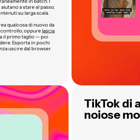
aneamente in batch. I
ti aiutano a stare al passo,
tenuti su larga scala.
crea qualcosa di nuovo da
 controllo, oppure
lascia
a il primo taglio — poi
idere. Esporta in pochi
nza uscire dal browser.
TikTok di 
noiose mo