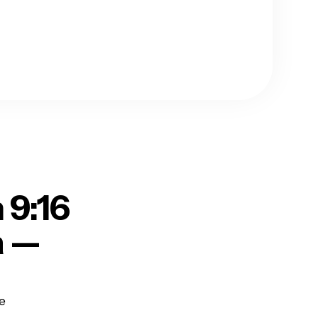
 9:16
a —
ne