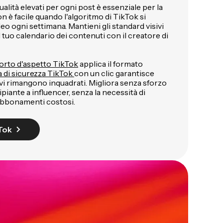
lità elevati per ogni post è essenziale per la
on è facile quando l'algoritmo di TikTok si
o ogni settimana. Mantieni gli standard visivi
l tuo calendario dei contenuti con il creatore di
orto d'aspetto TikTok
applica il formato
 di sicurezza TikTok
con un clic garantisce
sivi rimangono inquadrati. Migliora senza sforzo
ipiante a influencer, senza la necessità di
abbonamenti costosi.
Tok