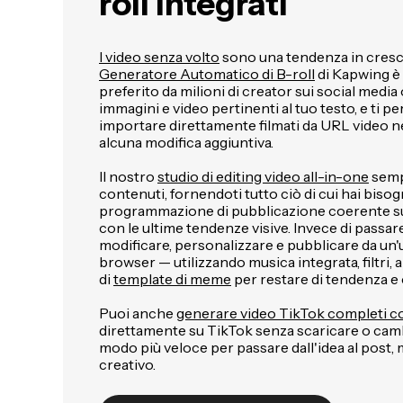
roll integrati
I video senza volto
sono una tendenza in crescit
Generatore Automatico di B-roll
di Kapwing è
preferito da milioni di creator sui social medi
immagini e video pertinenti al tuo testo, e ti p
importare direttamente filmati da URL video n
alcuna modifica aggiuntiva.
Il nostro
studio di editing video all-in-one
sempl
contenuti, fornendoti tutto ciò di cui hai bis
programmazione di pubblicazione coerente su 
con le ultime tendenze visive. Invece di passare 
modificare, personalizzare e pubblicare da un'
browser — utilizzando musica integrata, filtri, 
di
template di meme
per restare di tendenza e
Puoi anche
generare video TikTok completi co
direttamente su TikTok senza scaricare o camb
modo più veloce per passare dall'idea al post,
creativo.