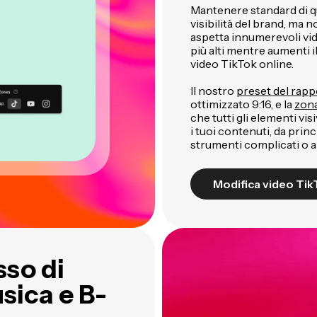
Mantenere standard di qua
visibilità del brand, ma n
aspetta innumerevoli vide
più alti mentre aumenti i
video TikTok online.
Il nostro
preset del rapp
ottimizzato 9:16, e la
zona
che tutti gli elementi vi
i tuoi contenuti, da princ
strumenti complicati o 
Modifica video Tik
sso di
sica e B-