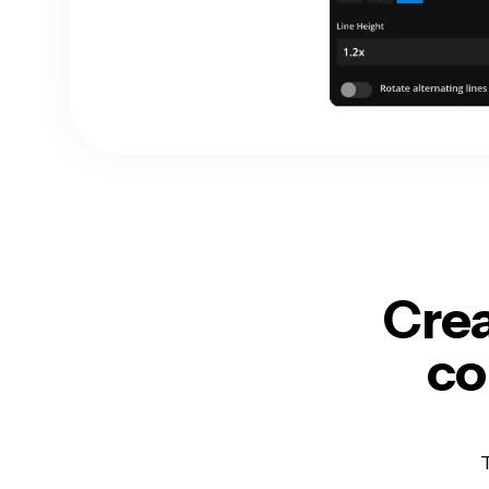
Crea
co
T