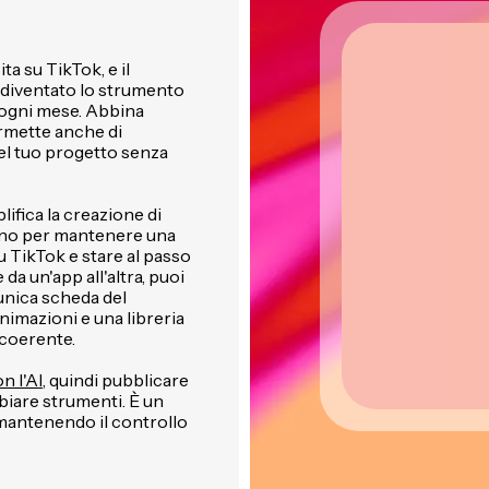
a su TikTok, e il
 diventato lo strumento
a ogni mese. Abbina
ermette anche di
el tuo progetto senza
ifica la creazione di
ogno per mantenere una
TikTok e stare al passo
da un'app all'altra, puoi
unica scheda del
animazioni e una libreria
 coerente.
n l'AI
, quindi pubblicare
iare strumenti. È un
 mantenendo il controllo