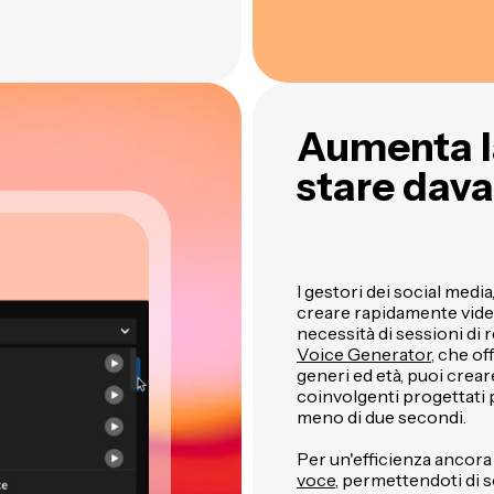
Aumenta l
stare dava
I gestori dei social medi
creare rapidamente video
necessità di sessioni di 
Voice Generator
, che of
generi ed età, puoi crea
coinvolgenti progettati p
meno di due secondi.
Per un'efficienza ancor
voce
, permettendoti di 