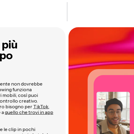
 più
mpo
emente non dovrebbe
Kapwing funziona
 mobili, così puoi
ontrollo creativo.
vero bisogno per
TikTok
,
e a
quello che trovi in app
e le clip in pochi