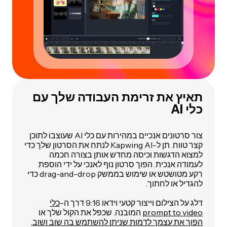
תאיץ את זרימת העבודה שלך עם
כלי AI
צור סרטונים אנכיים במהירות עם כלי AI שעוצבו לתוכן
קצר טווח. תן ל-Kapwing AI לנתח את הסרטון שלך כדי
למצוא הדגשות וכיסה מחדש אותן בצורה חכמה
לעמודה אנכית. הפוך סרטון נוף לאנכי על ידי הוספת
רקע מטושטש או שימוש בממשק drag-and-drop כדי
להגדיל או לחתוך.
דלג על הצילום וייצור קטעי וידאו 9:16 דרך ה-
כלי
prompt to video
המובנה. שכפל את הקול שלך או
הפוך את עצמך לדמות שניתן להשתמש בה שוב ושוב
,