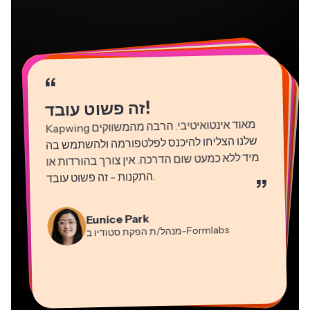
“
“
“
“
“
“
“
“
“
“
“
!
זה פשוט עובד
Kapwing
מאוד אינטואיטיבי. הרבה מהמשווקים
שלנו הצליחו להיכנס לפלטפורמה ולהשתמש בה
מיד ללא כמעט שום הדרכה. אין צורך בהורדות או
התקנות - זה פשוט עובד
.
”
Martin James
Natasha Ball
עורך וידאו
Gracie Peng
יועץ
Eunice Park
מנהל/ת תוכן
-Formlabs
Panos Papagapiou
מנהל/ת הפקת סטודיו ב
Dina Segovia
Kerry-lee Farla
שותף מנהל ב
Heidi Rae
עובד חופשי וירטואלי
Grant Taleck
-EPATHLON
Mitch Rawlings
Vannesia Darby
-AuthentIQMarketing.com
יוטיובר
חינוך
מייסד-שותף ב
שירותי מידע פריצלנסר
מנכ"ל ב-MOXIE Nashville