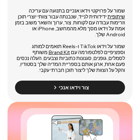
שמור על פרויקטי וידאו אנכיים בתנועה עם עריכה
שיתופית
ידידותית לנייד, שנבנתה עבור צוותי יוצרי תוכן
וזרימות עבודה עם לקוחות. צור, ערוך והשאר משוב בזמן
אמת על וידאו מסך מלא מהמחשב, iPhone או
Android שלך.
שמור על וידאו TikTok ו-Reels תואמים למותג
וספציפיים לפלטפורמה עם
Brand Kit
משותף
לסמלים, גופנים, סגנונות כתוביות וצבעים. העלה נכסים
פעם אחת, ארגן אותם בספריית המדיה שלך בסטודיו,
והקל על הצוות שלך ליצור תוכן חברתי עקבי.
צור וידאו אנכי