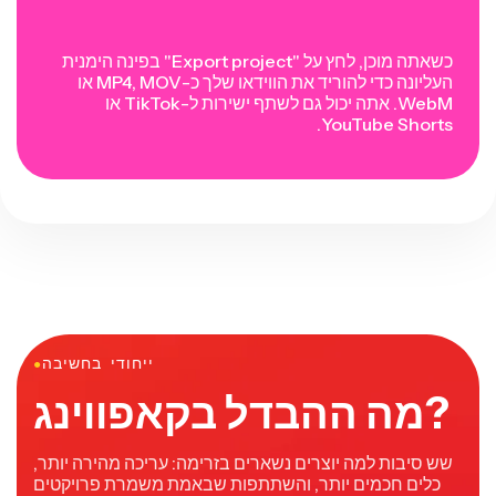
כשאתה מוכן, לחץ על "Export project" בפינה הימנית
העליונה כדי להוריד את הווידאו שלך כ-MP4, MOV או
WebM. אתה יכול גם לשתף ישירות ל-TikTok או
YouTube Shorts.
ייחודי בחשיבה
●
מה ההבדל בקאפווינג?
שש סיבות למה יוצרים נשארים בזרימה: עריכה מהירה יותר,
כלים חכמים יותר, והשתתפות שבאמת משמרת פרויקטים