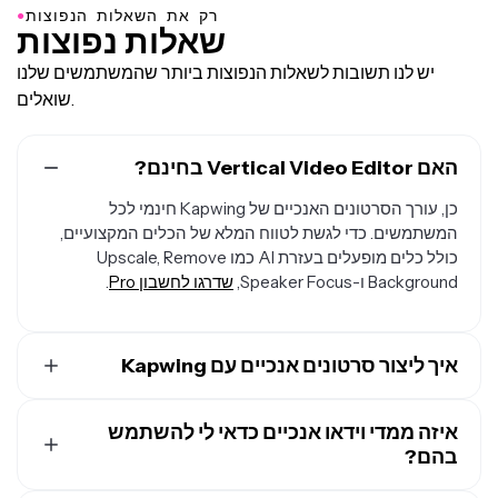
●
רק את השאלות הנפוצות
שאלות נפוצות
יש לנו תשובות לשאלות הנפוצות ביותר שהמשתמשים שלנו
שואלים.
האם Vertical Video Editor בחינם?
כן, עורך הסרטונים האנכיים של Kapwing חינמי לכל
המשתמשים. כדי לגשת לטווח המלא של הכלים המקצועיים,
כולל כלים מופעלים בעזרת AI כמו Upscale, Remove
Background ו-Speaker Focus,
שדרגו לחשבון Pro
.
איך ליצור סרטונים אנכיים עם Kapwing
כדי ליצור סרטונים אנכיים, צור
פרויקט חדש ב-Kapwing
Studio
איזה ממדי וידאו אנכיים כדאי לי להשתמש
. בחר גודל קנבס 9:16 או 4:5 וגרור או לחץ כדי להעלות
בהם?
את הצילומים שלך. אתה יכול לשנות גודל של כל קליפ בודד על
ידי בחירתו בציר הזמן או בקנבס וקליק על "Crop" בסרגל הצד
הממדים המומלצים של וידאו אנכי הם 1080 x 1920 פיקסלים.