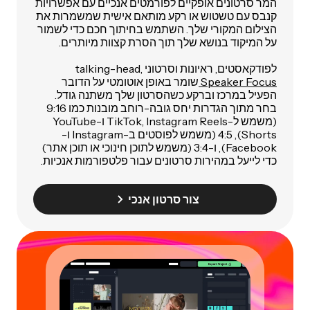
המר סרטונים אופקיים לפורמטים אנכיים עם אפשרויות
קנבס עם טשטוש או רקע מותאם אישית שמשמרות את
הצילום המקורי שלך. השתמש בחיתוך חכם כדי לשמור
על המיקוד בנושא שלך תוך הסרת קצוות מיותרים.
לפודקאסטים, ראיונות וסרטוני talking-head,
Speaker Focus
שומר באופן אוטומטי על הדובר
הפעיל במרכז וברקע כשהסרטון שלך משתנה גודל.
בחר מתוך הגדרות יחס גובה-רוחב מובנות כמו 9:16
(משמש ל-TikTok, Instagram Reels ו-YouTube
Shorts), 4:5 (משמש לפוסטים ב-Instagram ו-
Facebook), ו-3:4 (משמש לתוכן חינוכי או תוכן אתר)
כדי לייעל במהירות סרטונים עבור פלטפורמות אנכיות.
צור סרטון אנכי