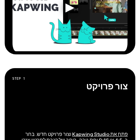
STEP
1
צור פרויקט
פתח את Kapwing Studio
וצור פרויקט חדש. בחר
ב-4:5 או 9:16 יחס גובה-רוחב של קנבס לסרטון אנכי.