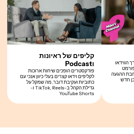
קליפים של ראיונות
ורך הווידאו
וPodcast
פורמט
פודקסטרים הופכים שיחות ארוכות
YouTube , והרחבת ההגעה
לקליפים וידאו קצרים בעלי כיוון אנכי עם
כן חדש
כתוביות ועקיבת דובר, מה שמקל על
גדילת הקהל ב-TikTok, Reels ו-
YouTube Shorts