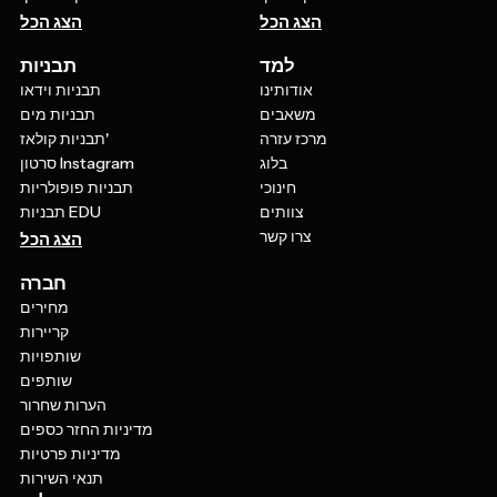
הצג הכל
הצג הכל
למד
תבניות
אודותינו
תבניות וידאו
משאבים
תבניות מים
מרכז עזרה
תבניות קולאז'
בלוג
סרטון Instagram
חינוכי
תבניות פופולריות
צוותים
תבניות EDU
צרו קשר
הצג הכל
חברה
מחירים
קריירות
שותפויות
שותפים
הערות שחרור
מדיניות החזר כספים
מדיניות פרטיות
תנאי השירות