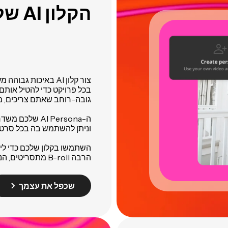
הקלון AI שלך, מוכן לכל פרויקט
בכל פרויקט כדי להטיל אותם
גובה-רוחב שאתם צריכים, מ-16:9 ל-:16
ה-AI Persona 
וניתן להשתמש בה בכל סרטון
השתמשו בקלון שלכם כדי ליצ
הרבה B-roll מתסריטים, הנושאות טקסט, קובצי PDF או תמונות התחלתיות.
שכפל את עצמך