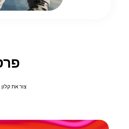
צור את קלון ה-AI שלך תוך פחות מ-60 שניות בחשבון Pro — ללא צורך 