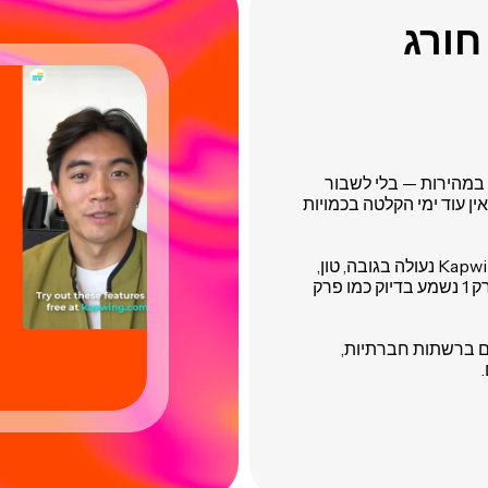
ם חורג
סדרתי במהירות — בלי לשבור
אין עוד ימי הקלטה בכמויות
טכנולוגיית קול AI מופעלת על ידי ElevenLabs של Kapwing נעולה בגובה, טון,
הדגשה ואינטונציה של הדובר שלך בכל סרטון, כך שפרק 1 נשמע בדיוק כמו פרק
טים ברשתות חברתיות,