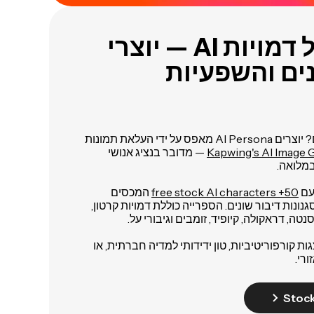
בנה צוות של דמויות AI — יוצרי
לא רוצים לשכפל את עצמכם? יוצרים AI Persona מאפס על ידי העלאת תמונות
Kapwing's AI Image 
— מדובר בנציג אנושי
מלואה.
עם
50+ free stock AI characters
המכסים
גנונות דיבור שונים. הספרייה כוללת דמויות קרטון,
נטה, דראקולה, קיופיד, זומבים וגיבורי על.
ת קורפוריטיביות, טון ידידותי למדיה חברתית, או
רי.