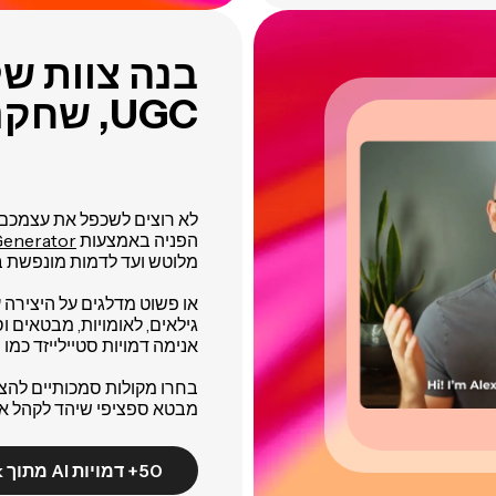
UGC, שחקנים והשפעיות
הפניה באמצעות
Generator
מלוטש ועד לדמות מונפשת ב
או פשוט מדלגים על היצירה 
גילאים, לאומויות, מבטאים וס
אנימה דמויות סטיילייזד כמו ס
בחרו מקולות סמכותיים להצגו
מבטא ספציפי שיהד לקהל אזו
50+ דמויות AI מתוך Stock