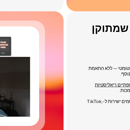
 שמתוקן
נוצרות באופן אוטומטי — ללא התאמת
וסף.
פתיים ריאליסטיות
מנוע ה-lip-sync של Kapwing נאמן ליוצרים המפרסמים ישירות ל-TikTok,