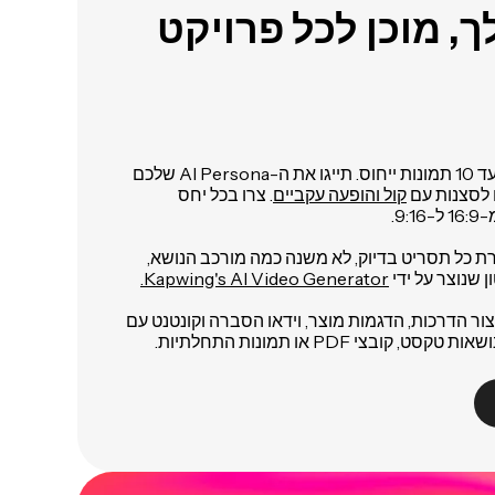
צור קלון AI באיכות גבוהה מעד 10 תמונות ייחוס. תייגו את ה-AI Persona שלכם
 לסצנות עם
קול והופעה עקביים
. צרו בכל יחס
9.
שלכם משדרת כל תסריט בדיוק, לא משנה כמה מורכב הנושא,
 שנוצר על ידי
Kapwing's AI Video Generator.
ור הדרכות, הדגמות מוצר, וידאו הסברה וקונטנט עם