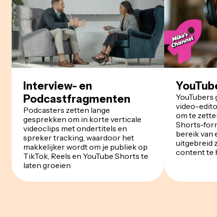
Interview- en
YouTube
YouTubers g
Podcastfragmenten
video-edit
Podcasters zetten lange
om te zette
gesprekken om in korte verticale
Shorts-for
videoclips met ondertitels en
bereik van 
spreker tracking, waardoor het
uitgebreid
makkelijker wordt om je publiek op
content te
TikTok, Reels en YouTube Shorts te
laten groeien