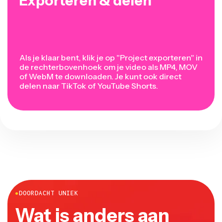
Exporteren & delen
Als je klaar bent, klik je op "Project exporteren" in
de rechterbovenhoek om je video als MP4, MOV
of WebM te downloaden. Je kunt ook direct
delen naar TikTok of YouTube Shorts.
●
DOORDACHT UNIEK
Wat is anders aan