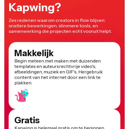
Kapwing?
Zes redenen waarom creators in flow blijven:
snellere bewerkingen, slimmere tools, en
samenwerking die projecten echt vooruit helpt.
Makkelijk
Begin meteen met maken met duizenden
templates en auteursrechtvrije video's,
afbeeldingen, muziek en GIF's. Hergebruik
content van het internet door een link te
plakken.
Gratis
Kapwing is helemaal gratis om te beginnen.