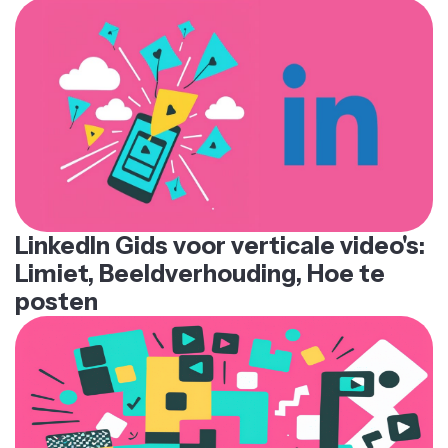
inhoud helpt je bereik op de populairste
social media
en
Je kunt ook een verticale video horizontaal maken met
video-delingsplatforms te maximaliseren.
hetzelfde proces.
LinkedIn Gids voor verticale video's:
Limiet, Beeldverhouding, Hoe te
posten