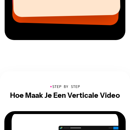
Gracie Peng
Grant Taleck
Onderwijs
Freelance Informatiediensten
Youtuber
Vannesia Darby
Content Directeur
Medeoprichter bij
CEO bij MOXIE Nashville
AuthentIQMarketing.com
●
STEP BY STEP
Hoe Maak Je Een Verticale Video