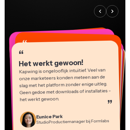
“
“
“
“
“
“
“
“
“
“
“
Het werkt gewoon!
Kapwing is ongelooflijk intuïtief. Veel van
onze marketeers konden meteen aan de
slag met het platform zonder enige uitleg.
Geen gedoe met downloads of installaties -
het werkt gewoon.
”
Martin James
Videobewerker
Eunice Park
StudioProductiemanager bij Formlabs
Panos Papagapiou
Natasha Ball
Dina Segovia
Heidi Rae
Mitch Rawlings
Managing Partner bij EPATHLON
Virtuele Freelance Werker
Adviseur
Kerry-lee Farla