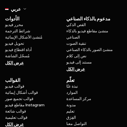
Select language
عربي
مدعوم بالذكاء الصناعي
الأدوات
القص الذكي
محرر فيديو
منشئ مقاطع فيديو بالذكاء
شرائط الترجمة
الصناعي
مُنشئ الأشكال الإيمائية
تنقية الصوت
تحويل فيديو
منشئ الصور بالذكاء الصناعي
أداة اقتطاع فيديو
نص إلى كلام
مُسجّل الشاشة
مستند إلى فيديو
عرض الكل
عرض الكل
تعلّم
القوالب
نبذة عنّا
قوالب فيديو
الموارد
قوالب أشكال إيمائية
مركز المساعدة
قوالب تجميع صور
مدونة
مقاطع فيديو Instagram
تعليم
قوالب شائعة
الفِرَق
قوالب تعليمية
التواصل معنا
عرض الكل