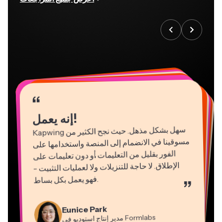
“
“
“
“
“
“
“
“
“
“
“
إنه يعمل!
Kapwing
سهل بشكل مذهل. حيث نجح الكثير من
مسوقينا في الانضمام إلى المنصة واستخدامها على
الفور بقليل من التعليمات أو دون تعليمات على
الإطلاق. لا حاجة للتنزيلات ولا لعمليات التثبيت -
فهو يعمل بكل بساط
.
”
Natasha Ball
Martin James
Gracie Peng
Panos Papagapiou
استشاري
محرر فيديو
Kerry-lee Farla
مدير المحتوى
شريك مدير في
EPATHLON
Dina Segovia
Eunice Park
YouTube
Grant Taleck
صانع فيديو
Heidi Rae
عامل مستقل افتراضي
Mitch Rawlings
Formlabs
مدير إنتاج استوديو في
Vannesia Darby