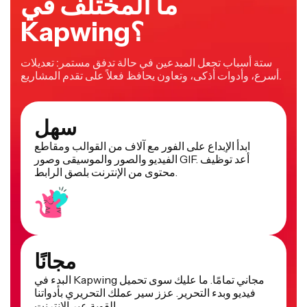
ما المختلف في
Kapwing؟
ستة أسباب تجعل المبدعين في حالة تدفق مستمر: تعديلات
أسرع، وأدوات أذكى، وتعاون يحافظ فعلاً على تقدم المشاريع.
سهل
ابدأ الإبداع على الفور مع آلاف من القوالب ومقاطع
الفيديو والصور والموسيقى وصور GIF. أعد توظيف
محتوى من الإنترنت بلصق الرابط.
مجانًا
البدء في Kapwing مجاني تمامًا. ما عليك سوى تحميل
فيديو وبدء التحرير. عزز سير عملك التحريري بأدواتنا
القوية عبر الإنترنت.