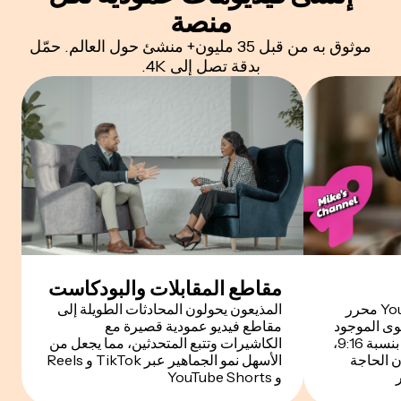
منصة
موثوق به من قبل 35 مليون+ منشئ حول العالم. حمّل
بدقة تصل إلى 4K.
مقاطع المقابلات والبودكاست
يستخدم مُنتجو محتوى YouTube محرر
المذيعون يحولون المحادثات الطويلة إلى
توى الموجود
مقاطع فيديو عمودية قصيرة مع
إلى صيغة YouTube Shorts بنسبة 9:16،
الكاشيرات وتتبع المتحدثين، مما يجعل من
 الحاجة
الأسهل نمو الجماهير عبر TikTok و Reels
و YouTube Shorts