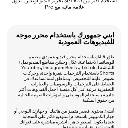
استخدم أكثر من 100 أداة تحرير فيديو أونلاين. بدون
علامة مائية مع Pro.
ابني جمهورك باستخدام محرر موجه
للفيديوهات العمودية
طوّر قناتك باستخدام محرر فيديو عمودي مصمم
للوسائط الاجتماعية. عدّل وحسّن مقاطع الفيديو بملء
الشاشة لـ TikTok و Instagram Reels و YouTube
Shorts باستخدام
الترجمات بنقرة واحدة
، وحركات
نصوص قابلة للتخصيص، ومناطق آمنة تساعدك في
الحفاظ على الترجمات والرسوميات والعبارات
التحفيزية مرئية على كل منصة. اجعل الفيديوهات أكثر
جاذبية باستخدام الموسيقى والمؤثرات الصوتية الخالية
من حقوق الملكية.
أنشئ محتوى قصير متميز من هاتفك أو جهازك اللوحي أو
جهاز الكمبيوتر باستخدام استوديو قائم على السحابة.
عندما يكون الفيديو جاهزاً، انشره مباشرة على قنواتك
الاجتماعية بنقرات قليلة فقط.