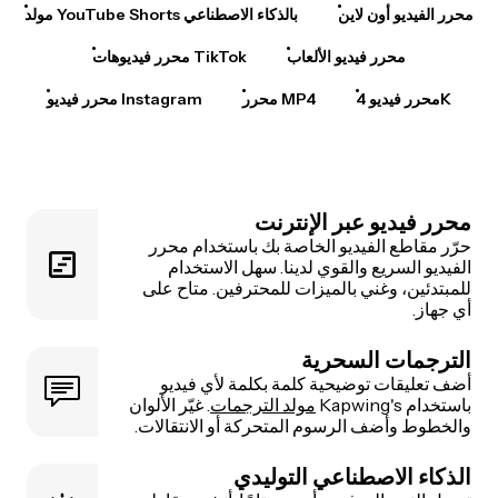
محرر الفيديو أون لاين
مولد YouTube Shorts بالذكاء الاصطناعي
محرر فيديو الألعاب
محرر فيديوهات TikTok
محرر فيديو 4K
محرر MP4
محرر فيديو Instagram
محرر فيديو عبر الإنترنت
حرّر مقاطع الفيديو الخاصة بك باستخدام محرر
الفيديو السريع والقوي لدينا. سهل الاستخدام
للمبتدئين، وغني بالميزات للمحترفين. متاح على
أي جهاز.
الترجمات السحرية
أضف تعليقات توضيحية كلمة بكلمة لأي فيديو
باستخدام Kapwing's
مولد الترجمات
. غيّر الألوان
والخطوط وأضف الرسوم المتحركة أو الانتقالات.
الذكاء الاصطناعي التوليدي