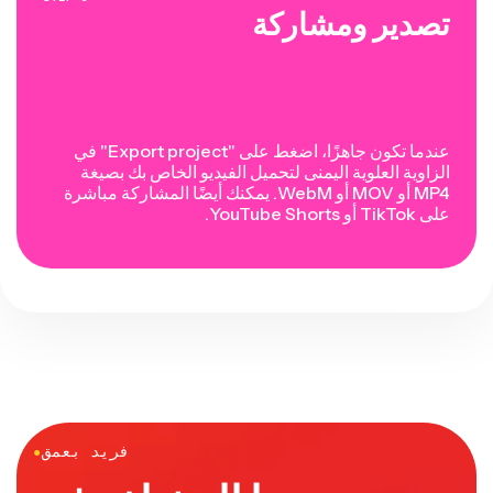
تصدير ومشاركة
عندما تكون جاهزًا، اضغط على "Export project" في
الزاوية العلوية اليمنى لتحميل الفيديو الخاص بك بصيغة
MP4 أو MOV أو WebM. يمكنك أيضًا المشاركة مباشرة
على TikTok أو YouTube Shorts.
فريد بعمق
●