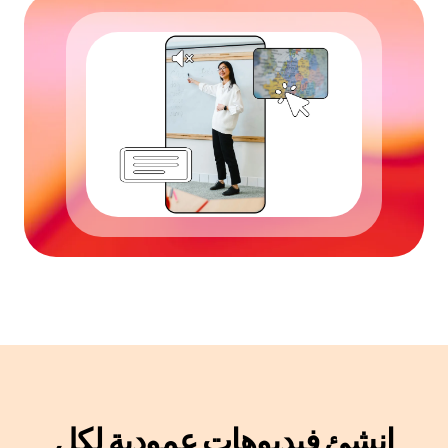
إنشئ فيديوهات عمودية لكل