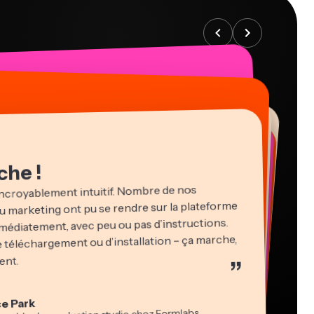
che !
ncroyablement intuitif. Nombre de nos
du marketing ont pu se rendre sur la plateforme
immédiatement, avec peu ou pas d’instructions.
 téléchargement ou d’installation – ça marche,
ent.
”
in James
cie Peng
r vidéo
cteur du contenu
idi Rae
sha Ball
ce Park
agogie
ltant