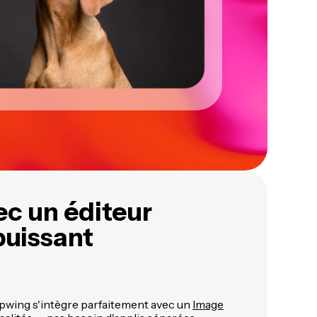
ec un éditeur
puissant
apwing s'intègre parfaitement avec un
Image