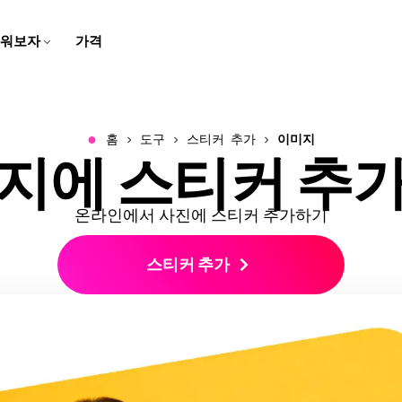
워보자
가격
자막 제작자
스크립트 생성기
팀 트레이닝용
고객 지원 센터
스피커 포커스
비디오 번역하기
학교용
회사 블로그
브라우저에서 동영상에 캡션과
몇 번의 클릭으로 아이디어를
화면 녹화, 튜토리얼, 그리고 설
Kapwing에 대한 일반적인 질
말하는 사람에 초점을 맞추기
번역된 오디오와 자막으로 콘
디지털 레슨과 멀티미디어 과
우리의 스타트업 여정에 대한
자막 추가하기
스크립트로 바꿔보세요
명 영상을 만들고 편집해보세
문들의 답변 받기
위해 동영상 크기를 자동으로
텐츠를 더 쉽게 접근할 수 있게
제로 학습을 생생하게 만들어
이야기를 따라오세요!
요
조정해요
만들어요
보세요
●
홈
도구
스티커 추가
이미지
지에 스티커 추
비디오 광고 만들기
동영상 번역하기
오디오 편집기
우리 소개
음성 변환
문의하기
B-Roll 생성기
깨끗한 오디오
리드를 생성하는 전문적이고
비디오, 오디오, 자막을 현지화
팟캐스트와 영상을 위한 오디
우리 회사와 제품에 대해 더 알
몇 번의 클릭으로 텍스트를 현
우리 팀과 연락하는 방법을 알
자동으로 관련성 높고 퀄리티
오디오 품질을 개선하고 배경
스크롤을 멈추게 하는 비디오
해서 더 넓은 관객에게 다가가
오를 녹음하고, 편집하고, 깔끔
아보세요
실적인 음성으로 바꿔보세요
아보세요
좋은 B-롤을 만들어보세요
소음을 제거하세요
광고를 만들어보세요
세요!
하게 만들어보세요!
온라인에서 사진에 스티커 추가하기
클립 메이커
캐릭터 일관성
비디오 크기 조정하기
경력
트랜스크립트와 함께 자르기
한 비디오에서 짧은 클립 만들
비디오 프로젝트에서 재사용할
스티커 추가
비디오의 크기와 치수를 변경
Kapwing에서 일하는 것에 대
텍스트를 편집해서 비디오 편
기
AI 캐릭터 만들기
하세요
해 더 알아보세요
집하기
스마트 컷
모두 보기
비디오에서 자동으로 무음 구
Kapwing의 모든 똑똑한 도구
비디오 자막 만들기
모두 보기
간을 제거하세요
들을 발견해보세요!
비디오를 자동으로 텍스트로
Kapwing의 모든 도구를 한 곳
변환해요
에서 발견해보세요!