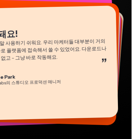
돼요!
 정말 사용하기 쉬워요. 우리 마케터들 대부분이 거의
바로 플랫폼에 접속해서 쓸 수 있었어요. 다운로드나
없고 - 그냥 바로 작동해요.
”
ha Ball
n James
e Park
턴트
편집기
idi Rae
 Segovia
cie Peng
labs의 스튜디오 프로덕션 매니저
육
 프리랜서 워커
츠 디렉터
tch Rawlings
s Papagapiou
-lee Farla
리랜서 정보 서비스 전문가
THLON의 매니징 파트너
esia Darby
버
 Taleck
ng에서 Nashville의 MOXIE CEO
ng의 공동 창립자 at AuthentIQMarketing.com