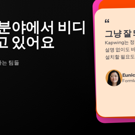
“
“
“
“
“
“
“
“
“
“
“
 분야에서 비디
그냥 잘 
고 있어요
Kapwing는
설명 없이도 
설치할 필요도 
가는 팀들
Natas
Marti
Eunic
컨설
영상 
He
Dina
Gra
Form
교
원격
콘텐
Mi
Pano
Kerry
프
EPA
Vann
유튜
Grant
Kapwi
Kapwi