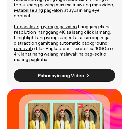
tools upang gawing mas malinaw ang mga video,
i-stabilize ang pag-alon
, at ayusin ang eye
contact.
I-upscale ang iyong mga video
hanggang 4x na
resolution, hanggang 4K, sa isang click lamang.
I-highlight ang iyong subject at alisin ang mga
distraction gamit ang
automatic background
removal
o blur. Pagkatapos i-export sa 1080p o
4K, lahat nang walang malawak na pag-edit o
muling pagkuha.
Pahusayin ang Video