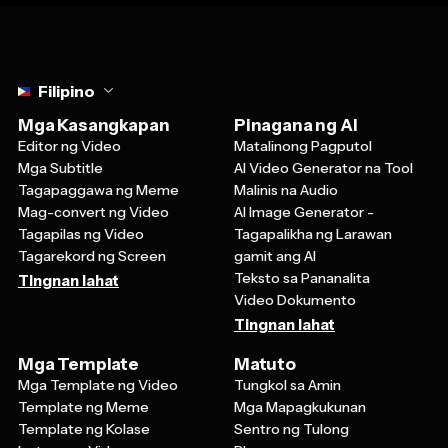
Select language
Filipino
Mga Kasangkapan
Pinagana ng AI
Editor ng Video
Matalinong Pagputol
Mga Subtitle
AI Video Generator na Tool
Tagapaggawa ng Meme
Malinis na Audio
Mag-convert ng Video
AI Image Generator -
Tagapilas ng Video
Tagapalikha ng Larawan
Tagarekord ng Screen
gamit ang AI
Teksto sa Pananalita
Tingnan lahat
Video Dokumento
Tingnan lahat
Mga Template
Matuto
Mga Template ng Video
Tungkol sa Amin
Template ng Meme
Mga Mapagkukunan
Template ng Kolase
Sentro ng Tulong