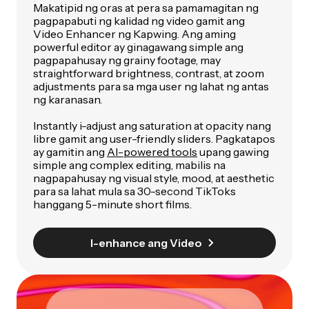
Makatipid ng oras at pera sa pamamagitan ng
pagpapabuti ng kalidad ng video gamit ang
Video Enhancer ng Kapwing. Ang aming
powerful editor ay ginagawang simple ang
pagpapahusay ng grainy footage, may
straightforward brightness, contrast, at zoom
adjustments para sa mga user ng lahat ng antas
ng karanasan.
Instantly i-adjust ang saturation at opacity nang
libre gamit ang user-friendly sliders. Pagkatapos
ay gamitin ang
AI-powered tools
upang gawing
simple ang complex editing, mabilis na
nagpapahusay ng visual style, mood, at aesthetic
para sa lahat mula sa 30-second TikToks
hanggang 5-minute short films.
I-enhance ang Video