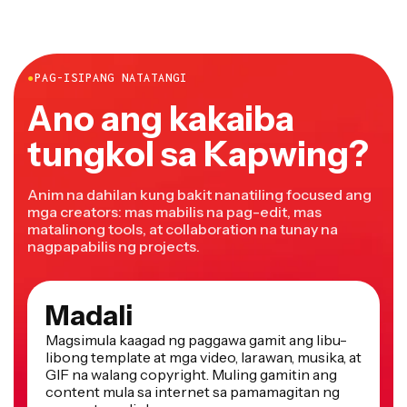
●
PAG-ISIPANG NATATANGI
Ano ang kakaiba
tungkol sa Kapwing?
Anim na dahilan kung bakit nanatiling focused ang
mga creators: mas mabilis na pag-edit, mas
matalinong tools, at collaboration na tunay na
nagpapabilis ng projects.
Madali
Magsimula kaagad ng paggawa gamit ang libu-
libong template at mga video, larawan, musika, at
GIF na walang copyright. Muling gamitin ang
content mula sa internet sa pamamagitan ng