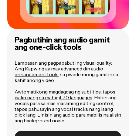
Pagbutihin ang audio gamit
ang one-click tools
Lampasan ang pagpapabuti ng visual quality:
Ang Kapwing ay may advanced din
audio
enhancement tools
na pwede mong gamitin sa
kahit anong video.
Awtomatikong magdagdag ng subtitles, tapos
isalin nang sa mahigit 70 languages
. Hatiin ang
vocals para sa mas maraming editing control,
tapos pahusayin ang vocal tracks nang isang
click lang.
Linisin ang audio
para mabilis na alisin
ang background noise.