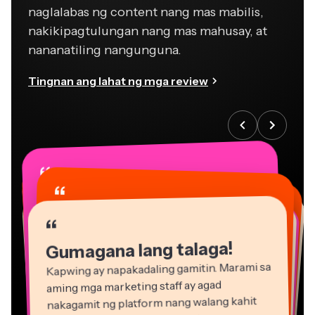
naglalabas ng content nang mas mabilis,
nakikipagtulungan nang mas mahusay, at
nananatiling nangunguna.
Tingnan ang lahat ng mga review
“
“
“
“
“
“
“
“
“
“
“
Gumagana lang talaga!
Kapwing ay napakadaling gamitin. Marami sa
aming mga marketing staff ay agad
nakagamit ng platform nang walang kahit