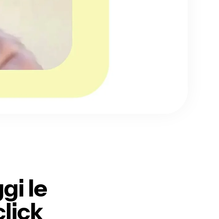
gi le
click