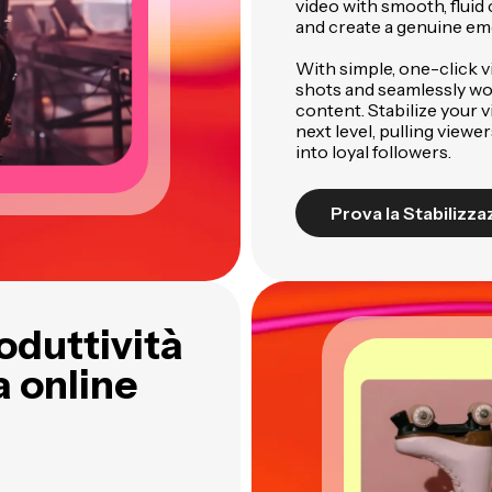
video with smooth, flui
and create a genuine em
With simple, one-click v
shots and seamlessly wo
content. Stabilize your v
next level, pulling viewe
into loyal followers.
Prova la Stabilizz
oduttività
a online