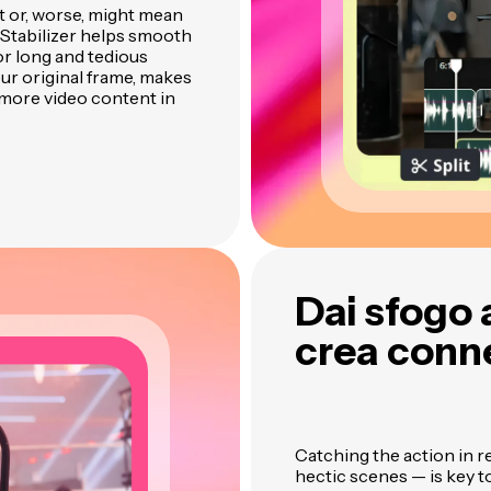
t or, worse, might mean
 Stabilizer helps smooth
or long and tedious
r original frame, makes
 more video content in
Dai sfogo a
crea conne
Catching the action in r
hectic scenes — is key to