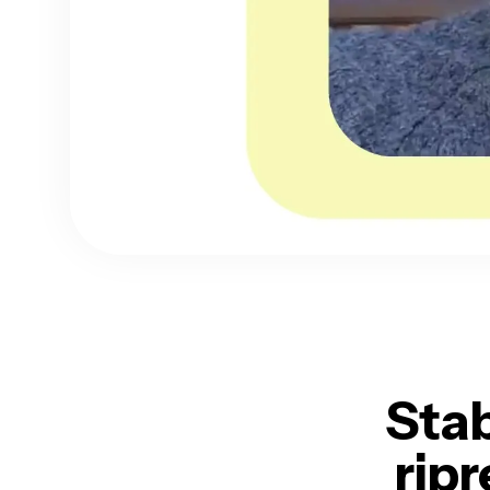
Stab
rip