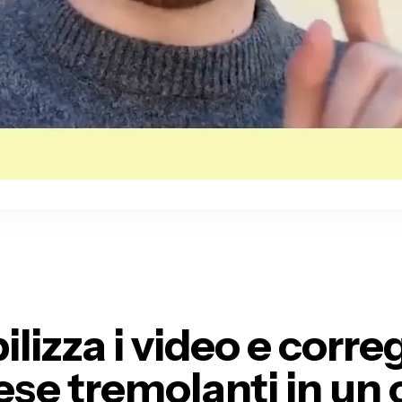
ilizza i video e correg
rese tremolanti
in un 