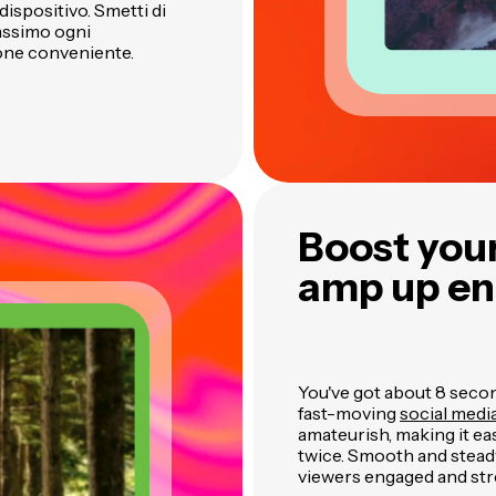
 dispositivo. Smetti di
massimo ogni
ione conveniente.
Boost you
amp up e
You've got about 8 secon
fast-moving
social medi
amateurish, making it eas
twice. Smooth and steady
viewers engaged and str