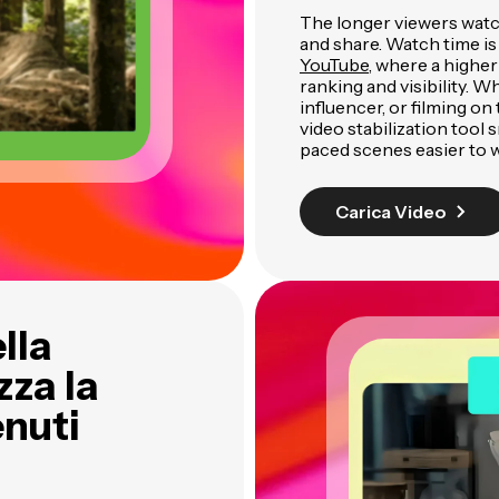
The longer viewers watch
and share. Watch time is
YouTube
, where a higher
ranking and visibility. W
influencer, or filming o
video stabilization tool
paced scenes easier to 
Carica Video
lla
zza la
enuti