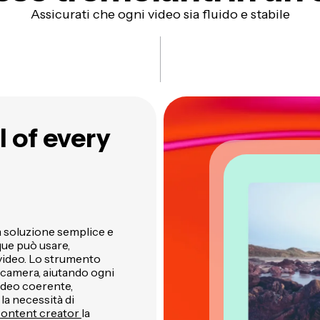
Assicurati che ogni video sia fluido e stabile
l of every
a soluzione semplice e
que può usare,
video. Lo strumento
ocamera, aiutando ogni
video coerente,
la necessità di
content creator
la