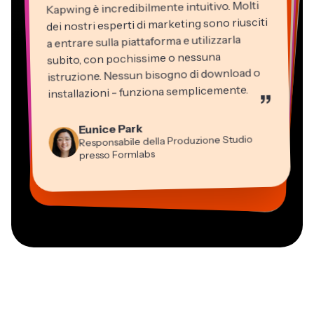
Kapwing è incredibilmente intuitivo. Molti
dei nostri esperti di marketing sono riusciti
a entrare sulla piattaforma e utilizzarla
subito, con pochissime o nessuna
istruzione. Nessun bisogno di download o
installazioni - funziona semplicemente.
”
Martin James
Editor Video
Eunice Park
Panos Papagapiou
Natasha Ball
Dina Segovia
Kerry-lee Farla
Responsabile della Produzione Studio
Heidi Rae
Socio Amministratore di EPATHLON
Gracie Peng
Libero professionista virtuale
Consulente
Youtuber
Grant Taleck
presso Formlabs
Istruzione
Direttore dei Contenuti
Mitch Rawlings
Vannesia Darby
Co-Founder di
Freelance dei Servizi Informativi
CEO di MOXIE Nashville
AuthentIQMarketing.com