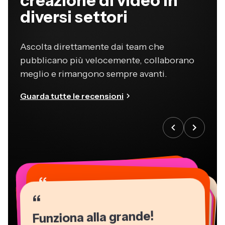
creazione di video in
diversi settori
Ascolta direttamente dai team che
pubblicano più velocemente, collaborano
meglio e rimangono sempre avanti.
Guarda tutte le recensioni
“
“
“
“
“
“
“
“
“
“
“
Funziona alla grande!