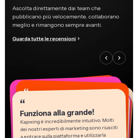
Ascolta direttamente dai team che
pubblicano più velocemente, collaborano
meglio e rimangono sempre avanti.
Guarda tutte le recensioni
“
“
“
“
“
“
“
“
“
“
“
Funziona alla grande!
Kapwing è incredibilmente intuitivo. Molti
dei nostri esperti di marketing sono riusciti
a entrare sulla piattaforma e utilizzarla