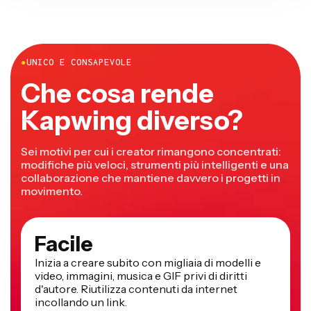
●
UNICO E CONSAPEVOLE
Che cosa rende
Kapwing diverso?
Sei motivi per cui i creator rimangono concentrati:
modifiche più veloci, strumenti più intelligenti e una
collaborazione che mantiene davvero i progetti in
movimento.
Facile
Inizia a creare subito con migliaia di modelli e
video, immagini, musica e GIF privi di diritti
d'autore. Riutilizza contenuti da internet
incollando un link.