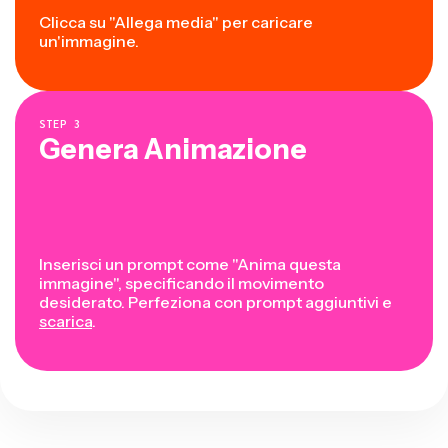
Clicca su "Allega media" per caricare
un'immagine.
STEP
3
Genera Animazione
Inserisci un prompt come "Anima questa
immagine", specificando il movimento
desiderato. Perfeziona con prompt aggiuntivi e
scarica
.