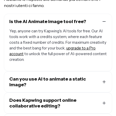
nostri utenti ci fanno.
Is the AI Animate Image tool free?
Yep, anyone can try Kapwing's AI tools for free. Our AI
tools work with a credits system, where each feature
costs a fixed number of credits. For maximum creativity
and the best bang for your buck,
upgrade to a Pro
account
to unlock the full power of AI-powered content
creation.
Can you use AI to animate a static
image?
Sure, you can use Kapwing's AI Animate Image tool to
animate any static image. Just upload your image (or
Does Kapwing support online
use Kapwing's
collaborative editing?
AI Image Generator
to create one) and
ask the AI to animate it however you like.
Yep, Kapwing supports collaborative video editing by