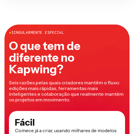
●
SINGULARMENTE ESPECIAL
O que tem de
diferente no
Kapwing?
Seis razões pelas quais criadores mantêm o fluxo:
edições mais rápidas, ferramentas mais
inteligentes e colaboração que realmente mantém
os projetos em movimento.
Fácil
Comece já a criar, usando milhares de modelos