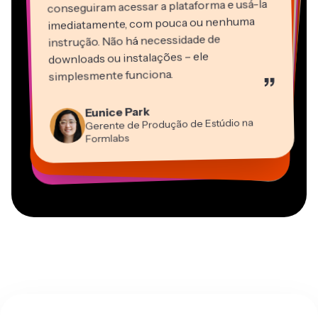
conseguiram acessar a plataforma e usá-la
imediatamente, com pouca ou nenhuma
instrução. Não há necessidade de
downloads ou instalações – ele
Martin James
simplesmente funciona.
”
Editor de Vídeo
Panos Papagapiou
Natasha Ball
Heidi Rae
Eunice Park
Sócio Diretor da EPATHLON
Gracie Peng
Dina Segovia
Consultor
Kerry-lee Farla
Trabalhador Autônomo Virtual
Gerente de Produção de Estúdio na
Educação
Diretor de Conteúdo
Mitch Rawlings
Youtuber
Grant Taleck
Vannesia Darby
Formlabs
Freelancer de Serviços de Informação
Cofundador da
CEO da MOXIE Nashville
AuthentIQMarketing.com