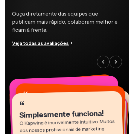
Ouça diretamente das equipes que
publicam mais rápido, colaboram melhor e
ficam à frente.
Veja todas as avaliações
“
“
“
“
“
“
“
“
“
“
“
Simplesmente funciona!
O Kapwing é incrivelmente intuitivo. Muitos
dos nossos profissionais de marketing