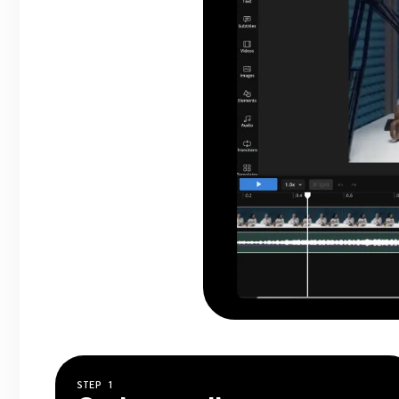
STEP
1