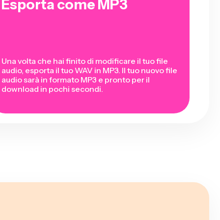
Esporta come MP3
Una volta che hai finito di modificare il tuo file
audio, esporta il tuo WAV in MP3. Il tuo nuovo file
audio sarà in formato MP3 e pronto per il
download in pochi secondi.