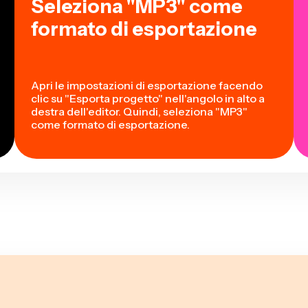
Seleziona "MP3" come
formato di esportazione
Apri le impostazioni di esportazione facendo
clic su "Esporta progetto" nell'angolo in alto a
destra dell'editor. Quindi, seleziona "MP3"
come formato di esportazione.