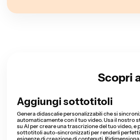
Scopri 
Aggiungi sottotitoli
Taglio Intelligente
Smart Cut automatizza il tuo processo di editing 
rimuovendo i silenzi dal tuo video in pochi second
ore di editing e completerai il tuo montaggio pi