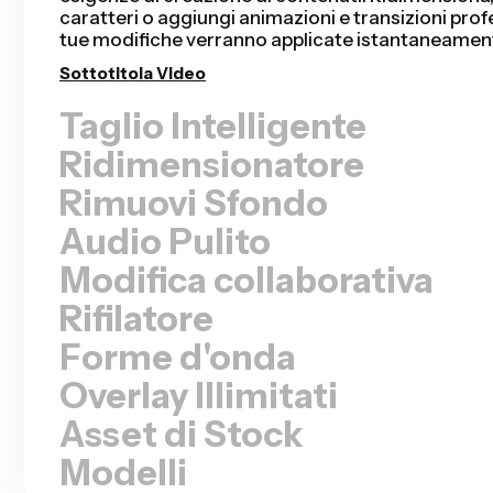
mai per video di parlanti, presentazioni registrate,
molto altro. L'editing non è mai stato così fluido.
Rimuovi i silenzi
Ridimensionatore
Rimuovi Sfondo
Audio Pulito
Modifica collaborativa
Rifilatore
Forme d'onda
Overlay Illimitati
Asset di Stock
Modelli