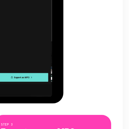
STEP
3