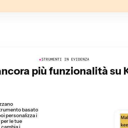
●
STRUMENTI IN EVIDENZA
ancora più funzionalità su
video rilevando e
i. Risparmierai
ù velocemente che