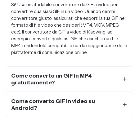
Sì! Usa un affidabile convertitore da GIF a video per
convertire qualsiasi GIF in un video. Quando cerchi il
convertitore giusto, assicurati che esporti la tua GIF nel
formato di file video che desideri (MP4, MOV, MPEG,
ecc). Il convertitore da GIF a video di Kapwing, ad
esempio, converte qualsiasi GIF che carichi in un file
MP4, rendendolo compatibile con la maggior parte delle
piattaforme di comunicazione online.
Come converto un GIF in MP4
gratuitamente?
La maggior parte dei convertitori online sono gratuiti da
usare direttamente nel tuo browser web, se vuoi solo
Come converto GIF in video su
convertire un file. Quando cerchi un convertitore
Android?
gratuito da GIF a MP4, stai' attento ai siti e agli
Il modo migliore per convertire GIF in video su Android è
strumenti che potrebbero danneggiare il tuo computer
utilizzare uno strumento di conversione online o
e i tuoi dati personali. Trusted by over 10 million
scaricare un'app che ti permetta di convertire i file. Se
creators, Kapwing è un editor video online che puoi