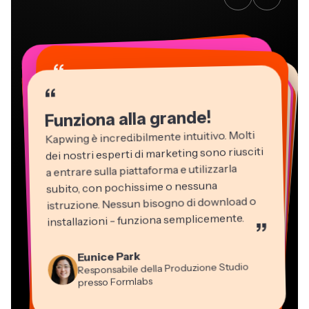
“
“
“
“
“
“
“
“
“
“
“
Funziona alla grande!
Kapwing è incredibilmente intuitivo. Molti
dei nostri esperti di marketing sono riusciti
a entrare sulla piattaforma e utilizzarla
subito, con pochissime o nessuna
istruzione. Nessun bisogno di download o
installazioni - funziona semplicemente.
”
Martin James
Editor Video
Eunice Park
Panos Papagapiou
Natasha Ball
Dina Segovia
Kerry-lee Farla
Responsabile della Produzione Studio
Heidi Rae
Socio Amministratore di EPATHLON
Gracie Peng
Libero professionista virtuale
Consulente
Youtuber
Grant Taleck
presso Formlabs
Istruzione
Direttore dei Contenuti
Mitch Rawlings
Vannesia Darby
Co-Founder di
Freelance dei Servizi Informativi
CEO di MOXIE Nashville
AuthentIQMarketing.com