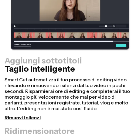
Aggiungi sottotitoli
Taglio Intelligente
Ridimensionatore
Riutilizza i video più velocemente e rendili più
professionali con la nostra funzione Resize Canvas! In
pochi clic, puoi prendere un singolo video e adattarlo
alle dimensioni giuste per ogni altra piattaforma, che sia
TikTok, YouTube, Instagram, Twitter, Linkedin o qualsiasi
altro posto.
Ridimensiona video