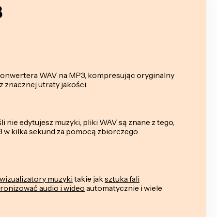
3
z konwertera WAV na MP3, kompresując oryginalny
znacznej utraty jakości.
i nie edytujesz muzyki, pliki WAV są znane z tego,
3 w kilka sekund za pomocą zbiorczego
wizualizatory muzyki
takie jak
sztuka fali
ronizować audio i wideo
automatycznie i wiele