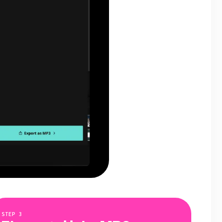
STEP
3