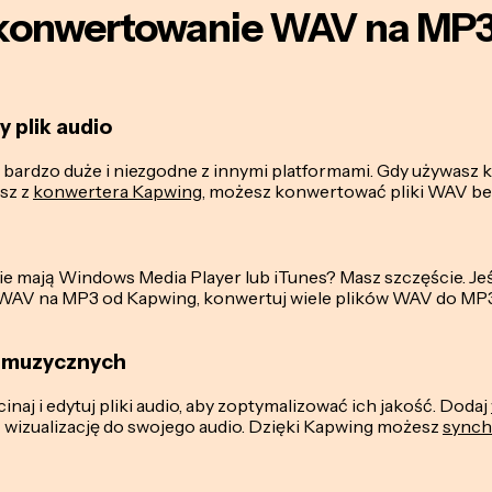
 konwertowanie WAV na MP
 plik audio
e bardzo duże i niezgodne z innymi platformami. Gdy używas
sz z
konwertera Kapwing
, możesz konwertować pliki WAV bez 
nie mają Windows Media Player lub iTunes? Masz szczęście. Jeśl
i WAV na MP3 od Kapwing, konwertuj wiele plików WAV do MP
w muzycznych
inaj i edytuj pliki audio, aby zoptymalizować ich jakość. Dodaj
 wizualizację do swojego audio. Dzięki Kapwing możesz
synch