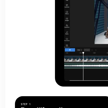
STEP
1