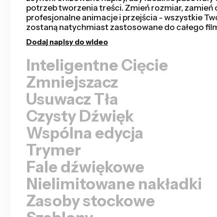
wersję nagrania - czy to będą wideo z mówiącą g
prezentacje, tutoriale, vlogi i inne. Edycja nigdy ni
Usuń cisze
Zmniejszacz
Usuwacz Tła
Czysty Dźwięk
Wspólna edycja
Trymer
Fale dźwiękowe
Nielimitowane nakładki
Zasoby stockowe
Szablony