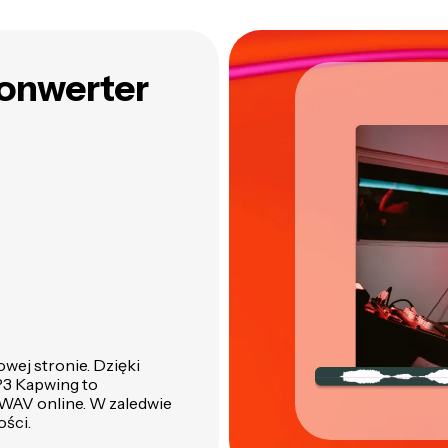
wojego wideo
narzędzia Kapwing
konwerter
wej stronie. Dzięki
3 Kapwing to
 WAV online. W zaledwie
ości.