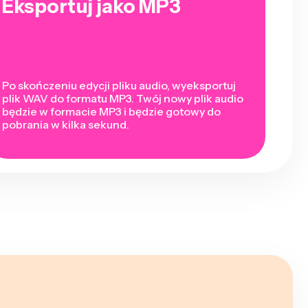
Eksportuj jako MP3
Po skończeniu edycji pliku audio, wyeksportuj
plik WAV do formatu MP3. Twój nowy plik audio
będzie w formacie MP3 i będzie gotowy do
pobrania w kilka sekund.