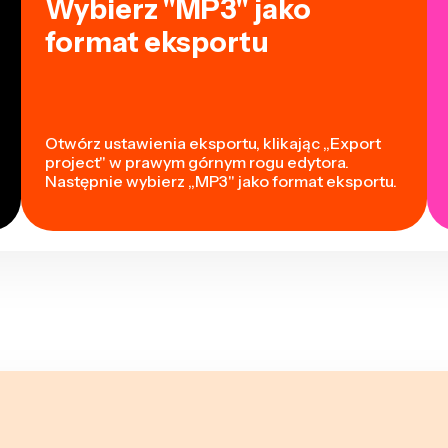
Wybierz "MP3" jako
format eksportu
Otwórz ustawienia eksportu, klikając „Export
project" w prawym górnym rogu edytora.
Następnie wybierz „MP3" jako format eksportu.