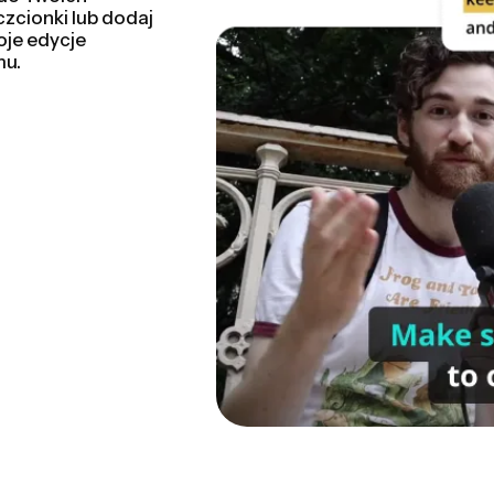
łową, nagrane
e była taka prosta.