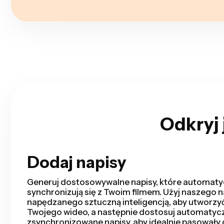
Odkryj 
Dodaj napisy
Inteligentne Cięcie
Smart Cut automatyzuje Twój proces edycji wideo
usuwając cisze w zaledwie kilka sekund. Zaoszc
czasu na edycji i szybciej niż kiedykolwiek ukońc