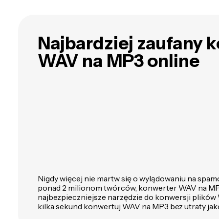
przy pomocy AI
t
polegający na
tłumaczeniu dialogów z
jednego języka na drugi
lub dodawaniu
Najbardziej zaufany 
komentarza.
Przetłumacz dialogi na
WAV na MP3 online
ponad 40 języków
Nigdy więcej nie martw się o wylądowaniu na spamo
ponad 2 milionom twórców, konwerter WAV na MP
najbezpieczniejsze narzędzie do konwersji plików
kilka sekund konwertuj WAV na MP3 bez utraty jak