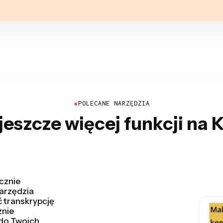
●
POLECANE NARZĘDZIA
jeszcze więcej funkcji na
, wykrywając i
zędzisz mnóstwo
zysz wstępną