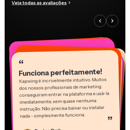
Veja todas as avaliações
“
“
“
“
“
“
“
“
“
“
“
Funciona perfeitamente!
Kapwing é incrivelmente intuitivo. Muitos
dos nossos profissionais de marketing
conseguiram entrar na plataforma e usá-la
imediatamente, sem quase nenhuma
instrução. Não precisa baixar ou instalar
nada - simplesmente funciona.
”
Martin James
Editor de Vídeo