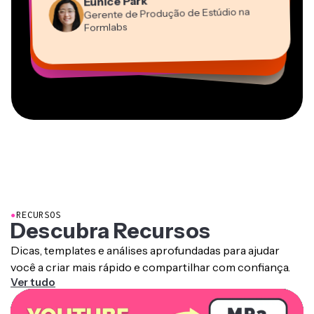
Eunice Park
Panos Papagapiou
Natasha Ball
Dina Segovia
Gerente de Produção de Estúdio na
Heidi Rae
Sócio-Diretor na EPATHLON
Gracie Peng
Consultor
Freelancer Virtual
Grant Taleck
Formlabs
Educação
Kerry-lee Farla
Vannesia Darby
Diretor de Conteúdo
Mitch Rawlings
Cofundador na
CEO na MOXIE Nashville
Youtuber
Freelancer de Serviços de Informação
AuthentIQMarketing.com
●
RECURSOS
Descubra Recursos
Dicas, templates e análises aprofundadas para ajudar
você a criar mais rápido e compartilhar com confiança.
Ver tudo