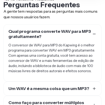
Perguntas Frequentes
A gente tem respostas para as perguntas mais comuns
que nossos usuários fazem.
Qual programa converte WAV para MP3
gratuitamente?
O conversor de WAV para MP3 do Kapwing é o melhor
programa para converter WAV em MP3 gratuitamente.
Com apenas uma conta gratuita, você tem acesso ao
conversor de WAV e a mais ferramentas de edição de
áudio, incluindo a biblioteca de áudio com mais de 100
músicas livres de direitos autorais e efeitos sonoros.
Um WAV é a mesma coisa que um MP3?
Quase. Arquivos WAV são arquivos de áudio
descompactados com um tamanho de arquivo maior,
Como faço para converter múltiplos