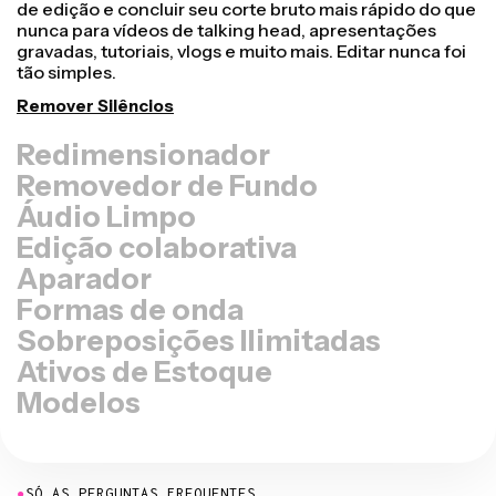
Redimensionamento de Tela! Em apenas alguns
cliques, você pode pegar um único vídeo e ajustá-lo
para o tamanho certo em qualquer outra plataforma,
seja para TikTok, Youtube, Instagram, Twitter, Linkedin
ou qualquer outro lugar.
Redimensionar Vídeo
Removedor de Fundo
Áudio Limpo
Edição colaborativa
Aparador
Formas de onda
Sobreposições Ilimitadas
Ativos de Estoque
Modelos
●
SÓ AS PERGUNTAS FREQUENTES