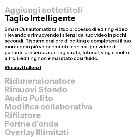
Aggiungi sottotitoli
Taglio Intelligente
Ridimensionatore
Riutilizza i video più velocemente e rendili più
professionali con la nostra funzione Resize Canvas! In
pochi clic, puoi prendere un singolo video e adattarlo
alle dimensioni giuste per ogni altra piattaforma, che sia
TikTok, YouTube, Instagram, Twitter, Linkedin o qualsiasi
altro posto.
Ridimensiona video
Rimuovi Sfondo
Audio Pulito
Modifica collaborativa
Rifilatore
Forme d'onda
Overlay Illimitati