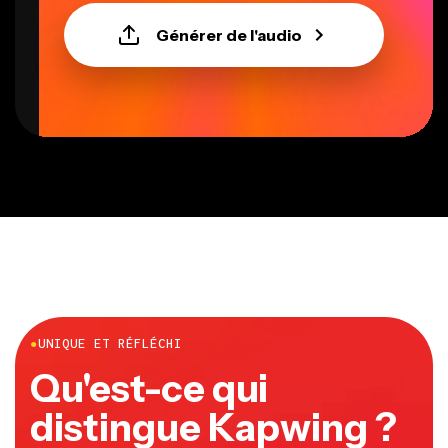
Générer de l'audio
●
UNIQUE ET RÉFLÉCHI
Qu'est-ce qui
distingue Kapwing ?