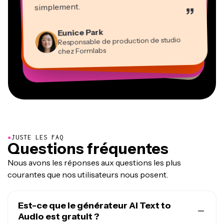
Éditeur vidéo
simplement.
”
Panos Papagapiou
Natasha Ball
Heidi Rae
Dina Segovia
Associé gérant chez EPATHLON
Gracie Peng
Kerry-lee Farla
Eunice Park
Travailleur freelance virtuel
Consultant
Éducation
Directeur de contenu
Mitch Rawlings
Youtubeur
Vannesia Darby
Responsable de production de studio
Grant Taleck
PDG chez MOXIE Nashville
chez Formlabs
Co-Fondateur chez
Prestataire de services indépendant en information
AuthentIQMarketing.com
●
JUSTE LES FAQ
Questions fréquentes
Nous avons les réponses aux questions les plus
courantes que nos utilisateurs nous posent.
Est-ce que le générateur AI Text to
Audio est gratuit ?