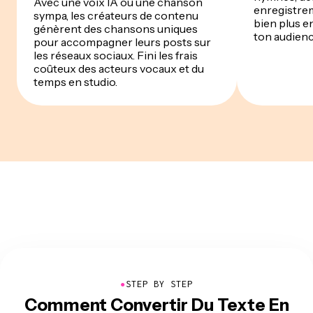
Avec une voix IA ou une chanson
enregistrem
sympa, les créateurs de contenu
bien plus e
génèrent des chansons uniques
ton audien
pour accompagner leurs posts sur
les réseaux sociaux. Fini les frais
coûteux des acteurs vocaux et du
temps en studio.
●
STEP BY STEP
Comment Convertir Du Texte En