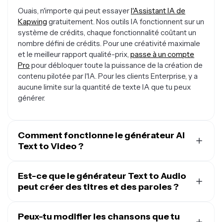
Ouais, n'importe qui peut essayer
l'Assistant IA de
Kapwing
gratuitement. Nos outils IA fonctionnent sur un
système de crédits, chaque fonctionnalité coûtant un
nombre défini de crédits. Pour une créativité maximale
et le meilleur rapport qualité-prix,
passe à un compte
Pro
pour débloquer toute la puissance de la création de
contenu pilotée par l'IA. Pour les clients Enterprise, y a
aucune limite sur la quantité de texte IA que tu peux
générer.
Comment fonctionne le générateur AI
Text to Video ?
Les modèles d'IA générative sous-jacents sont
entraînés sur la musique, les sons et les voix
Est-ce que le générateur Text to Audio
disponibles en ligne, puis ils exploitent ces données
peut créer des titres et des paroles ?
d'entraînement pour créer des beats originaux et des
Quand tu génères un seul fichier, c'est mieux de
couches TTS. Le pipeline Kapwing AI Text to Video
demander directement ce que tu veux. La timeline de
Peux-tu modifier les chansons que tu
utilise Minimax, ElevenLabs et d'autres modèles de