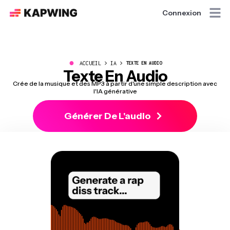
Connexion
●
ACCUEIL
IA
TEXTE EN AUDIO
Texte En Audio
Crée de la musique et des MP3 à partir d'une simple description avec
l'IA générative
Générer De L'audio