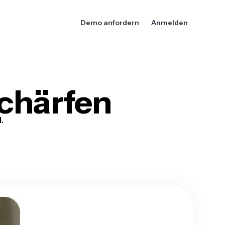
Demo anfordern
Anmelden
chärfen
.