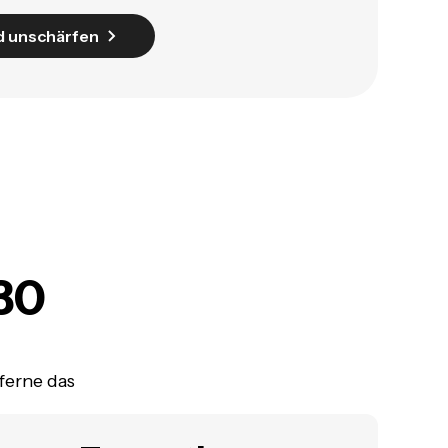
d unschärfen
30
ferne das