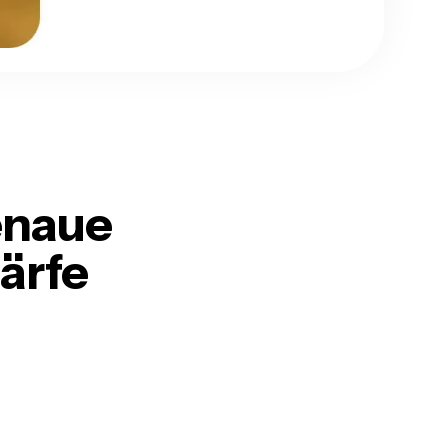
enaue
ärfe