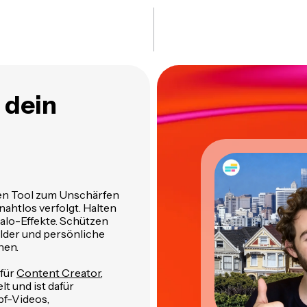
 dein
sen Tool zum Unschärfen
ahtlos verfolgt. Halten
Halo-Effekte. Schützen
ilder und persönliche
hen.
 für
Content Creator
,
t und ist dafür
pf-Videos,