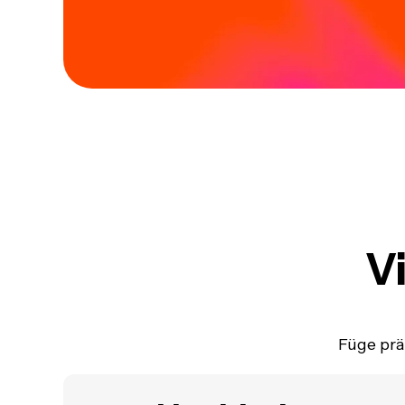
V
Füge prä