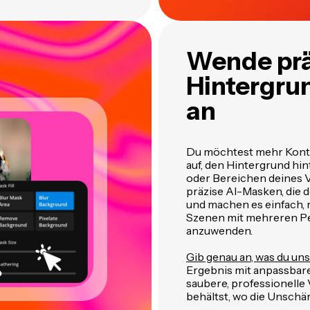
Wende prä
Hintergru
an
Du möchtest mehr Kontro
auf, den Hintergrund h
oder Bereichen deines V
präzise AI-Masken, die 
und machen es einfach, 
Szenen mit mehreren P
anzuwenden.
Gib genau an, was du u
Ergebnis mit anpassbar
saubere, professionelle
behältst, wo die Unschä