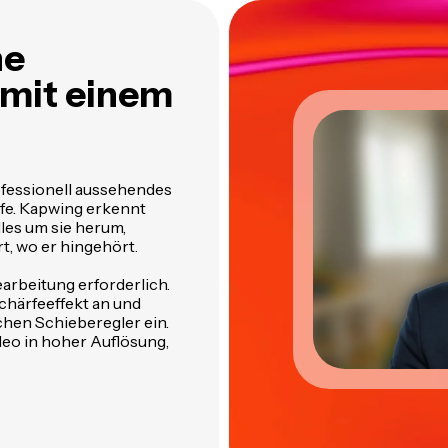
ne
 mit einem
ofessionell aussehendes
fe. Kapwing erkennt
les um sie herum,
t, wo er hingehört.
arbeitung erforderlich.
chärfeeffekt an und
chen Schieberegler ein.
deo in hoher Auflösung,