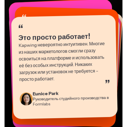
“
“
“
“
“
“
“
“
“
“
“
Это просто работает!
Kapwing невероятно интуитивен. Многие
из наших маркетологов смогли сразу
освоиться на платформе и использовать
её без особых инструкций. Никаких
загрузок или установок не требуется -
просто работает.
”
Martin James
Eunice Park
Natasha Ball
Видео Редактор
Руководитель студийного производства в
Dina Segovia
Panos Papagapiou
Консультант
Heidi Rae
Gracie Peng
Mitch Rawlings
Виртуальный фрилансер
Formlabs
Vannesia Darby
Управляющий партнер в EPATHLON
Образование
Grant Taleck
Kerry-lee Farla
Директор контента
Генеральный директор в MOXIE
Со-основатель в
Фрилансер по информационным услугам
Ютубер
Nashville
AuthentIQMarketing.com