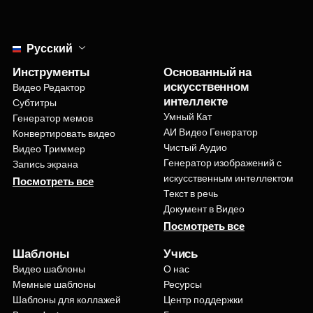
Select language
Русский
Инструменты
Основанный на
искусственном
Видео Редактор
интеллекте
Субтитры
Умный Кат
Генератор мемов
АИ Видео Генератор
Конвертировать видео
Чистый Аудио
Видео Триммер
Генератор изображений с
Запись экрана
искусственным интеллектом
Посмотреть все
Текст в речь
Документ в Видео
Посмотреть все
Шаблоны
Учись
Видео шаблоны
О нас
Мемные шаблоны
Ресурсы
Шаблоны для коллажей
Центр поддержки