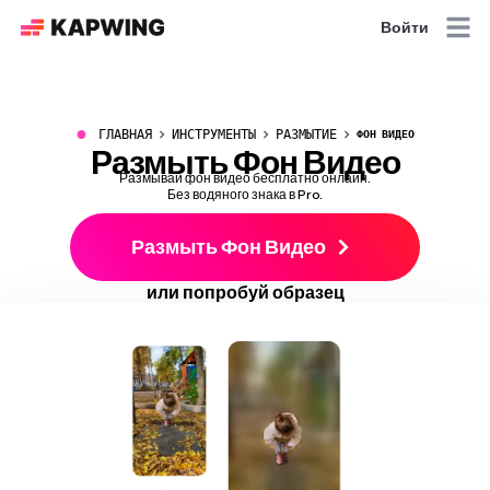
Войти
●
ГЛАВНАЯ
ИНСТРУМЕНТЫ
РАЗМЫТИЕ
ФОН ВИДЕО
Размыть Фон Видео
Размывай фон видео бесплатно онлайн.
Без водяного знака в Pro.
Размыть Фон Видео
или попробуй образец