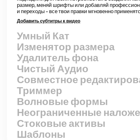
завершите черновую версию для видео с говоряще
записанных презентаций, обучающих роликов, вло
другого. Редактирование никогда не было таким пр
Убрать тишину
Изменятор размера
Удалитель фона
Чистый Аудио
Совместное редактиров
Триммер
Волновые формы
Неограниченные налож
Стоковые активы
Шаблоны