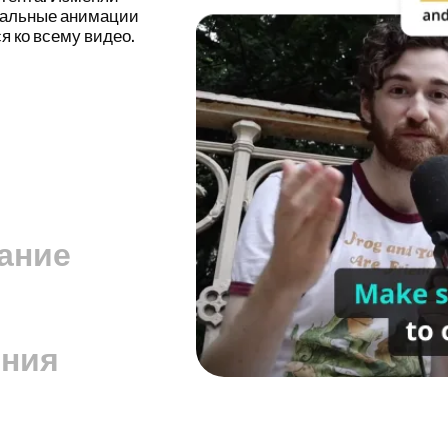
й головой,
гов и многого
остым.
ание
ения