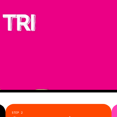
STEP
2