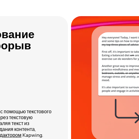
Kapwing
одном месте
ование
рорыв
 с помощью текстового
рез текстовую
ляя текст из
дания контента,
дактором
Kapwing.