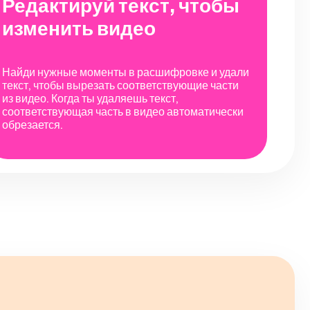
Редактируй текст, чтобы
изменить видео
Найди нужные моменты в расшифровке и удали
текст, чтобы вырезать соответствующие части
из видео. Когда ты удаляешь текст,
соответствующая часть в видео автоматически
обрезается.