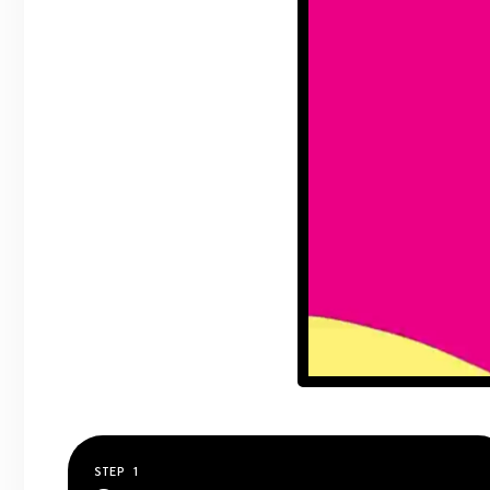
STEP
1