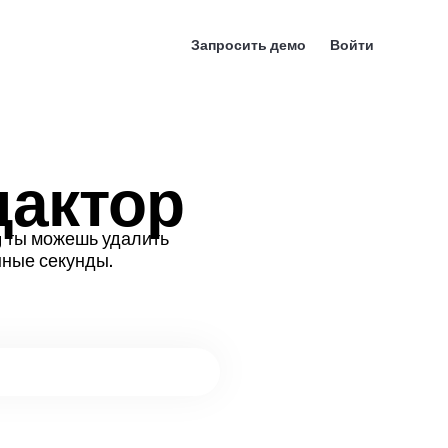
Запросить демо
Войти
дактор
g ты можешь удалить
нные секунды.