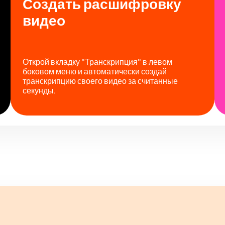
Создать расшифровку
видео
Открой вкладку "Транскрипция" в левом
боковом меню и автоматически создай
транскрипцию своего видео за считанные
секунды.