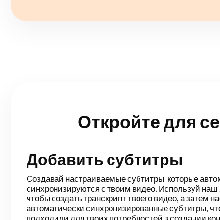
Откройте для с
Добавить субтитры
Умный Кат
Умная нарезка автоматически оптимизирует проц
редактирования вашего видео, моментально опред
тишину. Вы сэкономите кучу времени на монтаж и