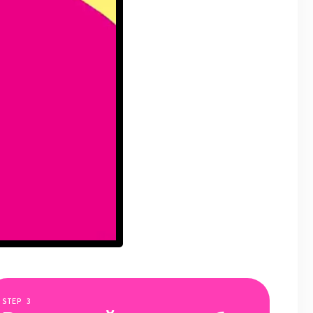
STEP
3