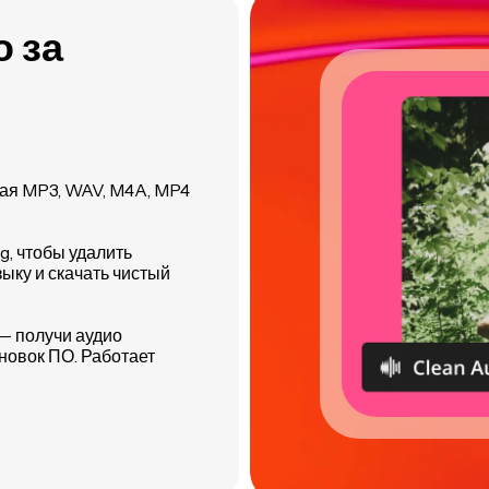
о за
чая MP3, WAV, M4A, MP4
g, чтобы удалить
ыку и скачать чистый
 — получи аудио
ановок ПО. Работает