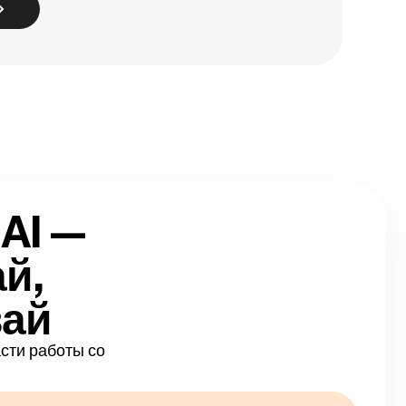
AI —
й,
вай
асти работы со