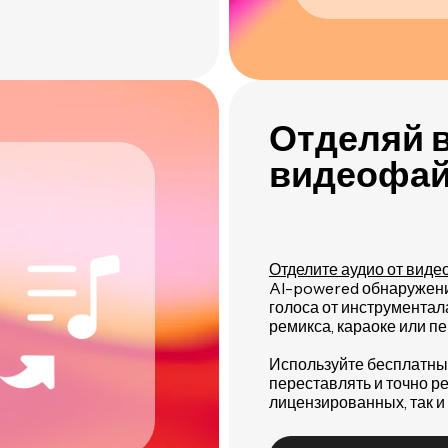
Отделяй в
видеофай
Отделите аудио от виде
AI-powered обнаружени
голоса от инструментал
ремикса, караоке или п
Используйте бесплатный
переставлять и точно ре
лицензированных, так и