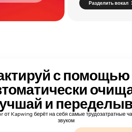
Разделить вокал
актируй с помощью 
втоматически очища
учшай и переделы
or от Kapwing берёт на себя самые трудозатратные ч
звуком