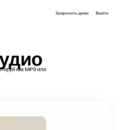
Запросить демо
Войти
Аудио
ртируй как MP3 или