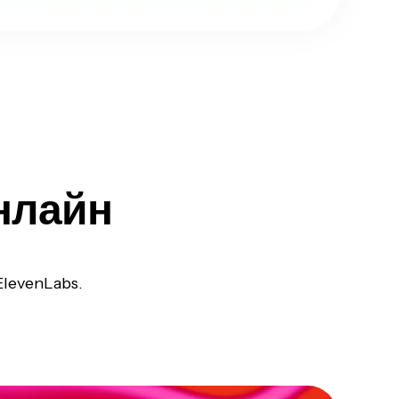
нлайн
ElevenLabs.