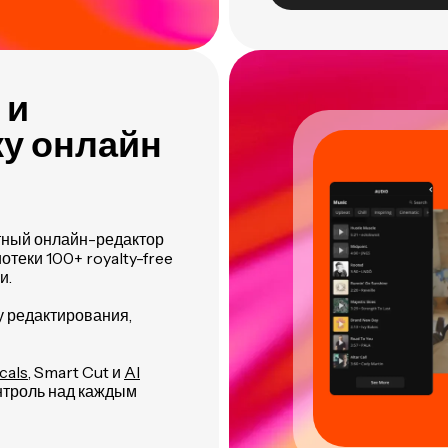
 и
у онлайн
тный онлайн-редактор
теки 100+ royalty-free
и.
у редактирования,
cals
, Smart Cut и
AI
онтроль над каждым