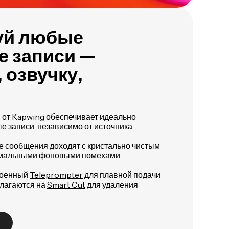
уй любые
е записи —
 озвучку,
 от Kapwing обеспечивает идеально
 записи, независимо от источника.
е сообщения доходят с кристально чистым
мальными фоновыми помехами.
роенный
Teleprompter
для плавной подачи
олагаются на
Smart Cut
для удаления