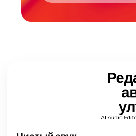
Ред
а
ул
AI Audio Edit