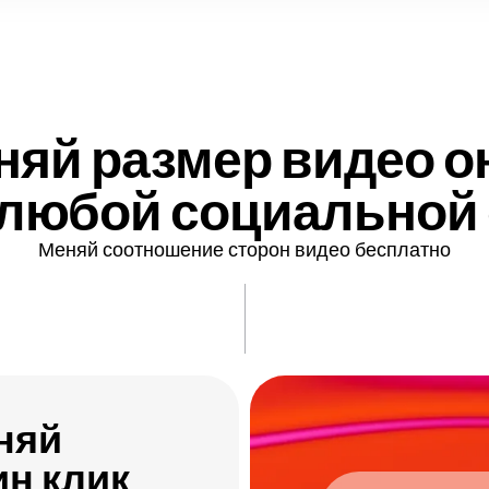
няй размер видео о
любой социальной 
Меняй соотношение сторон видео бесплатно
няй
ин клик