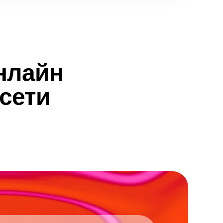
нлайн
сети