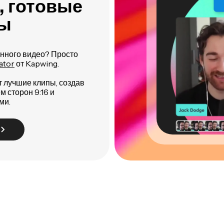
, готовые
пы
инного видео? Просто
ator
от Kapwing.
 лучшие клипы, создав
 сторон 9:16 и
ми.