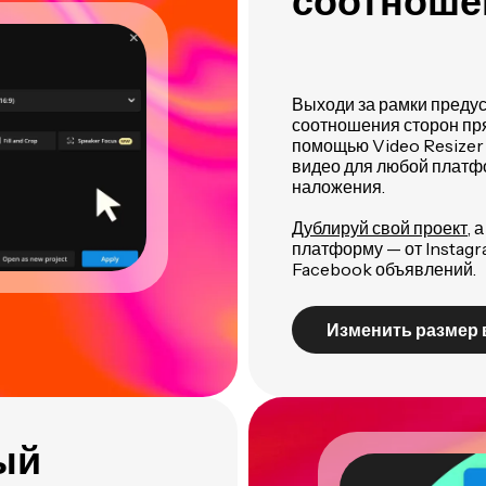
соотношен
Выходи за рамки предус
соотношения сторон пря
помощью Video Resizer
видео для любой платф
наложения.
Дублируй свой проект
, 
платформу — от Instagra
Facebook объявлений.
Изменить размер 
ый