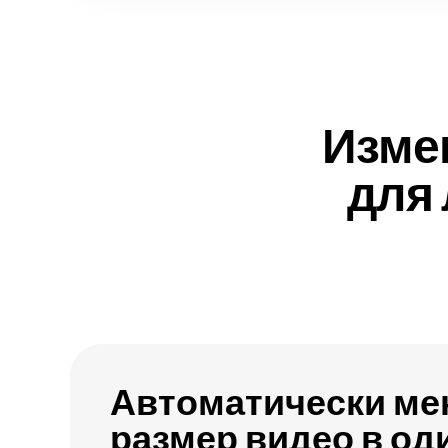
Изме
для
Автоматически ме
размер видео в од