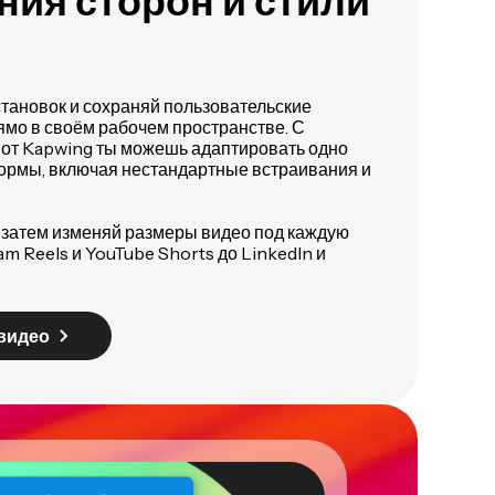
ия сторон и стили
тановок и сохраняй пользовательские
мо в своём рабочем пространстве. С
 от Kapwing ты можешь адаптировать одно
ормы, включая нестандартные встраивания и
а затем изменяй размеры видео под каждую
m Reels и YouTube Shorts до LinkedIn и
видео