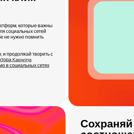
латформ, которые важны
для социальных сетей
ебе не нужно помнить
р, и продолжай творить с
ктора Kapwing
.
мо в социальных сетях
Сохраняй