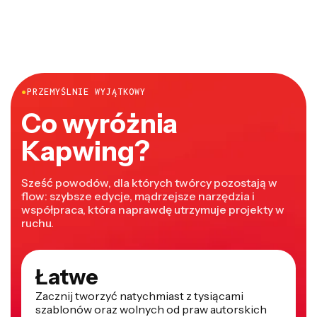
●
PRZEMYŚLNIE WYJĄTKOWY
Co wyróżnia
Kapwing?
Sześć powodów, dla których twórcy pozostają w
flow: szybsze edycje, mądrzejsze narzędzia i
współpraca, która naprawdę utrzymuje projekty w
ruchu.
Łatwe
Zacznij tworzyć natychmiast z tysiącami
szablonów oraz wolnych od praw autorskich