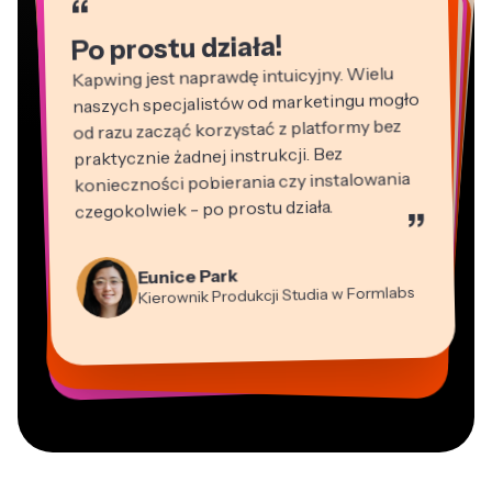
“
“
“
“
“
“
Po prostu działa!
Kapwing jest naprawdę intuicyjny. Wielu
naszych specjalistów od marketingu mogło
od razu zacząć korzystać z platformy bez
praktycznie żadnej instrukcji. Bez
konieczności pobierania czy instalowania
czegokolwiek - po prostu działa.
”
Martin James
Edytor wideo
Natasha Ball
Panos Papagapiou
Konsultant
Eunice Park
Heidi Rae
Wspólnik zarządzający w EPATHLON
Gracie Peng
Kierownik Produkcji Studia w Formlabs
Kerry-lee Farla
Dina Segovia
Edukacja
Dyrektor ds. Treści
Mitch Rawlings
Vannesia Darby
Grant Taleck
Youtuber
Wirtualny Freelancer
Freelancer usług informacyjnych
Dyrektor Zarządzający w MOXIE
Współzałożyciel w
Nashville
AuthentIQMarketing.com