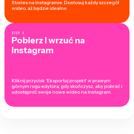
Stories na Instagramie. Dostosuj każdy szczegół
wideo, aż będzie idealne.
STEP
3
Pobierz i wrzuć na
Instagram
Kliknij przycisk 'Eksportuj projekt' w prawym
górnym rogu edytora, gdy skończysz, aby pobrać i
udostępnić swoje nowe wideo na Instagram.