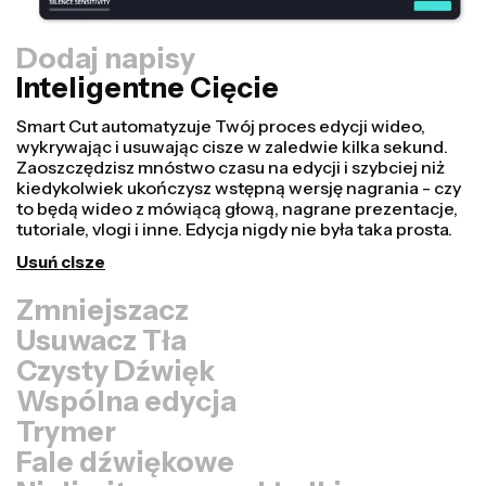
Dodaj napisy
Inteligentne Cięcie
Zmniejszacz
Przekształcaj filmy szybciej i sprawiaj, że wyglądają
bardziej profesjonalnie dzięki naszej funkcji Resize
Canvas! Wystarczy kilka kliknięć, aby wziąć jeden film i
dostosować go do odpowiedniego rozmiaru na każdej
innej platformie, czy to dla TikTok, YouTube, Instagram,
Twitter, Linkedin, czy gdziekolwiek indziej.
Zmień rozmiar wideo
Usuwacz Tła
Czysty Dźwięk
Wspólna edycja
Trymer
Fale dźwiękowe