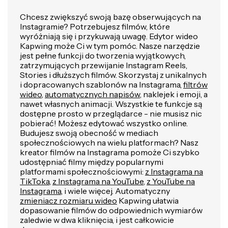
Chcesz zwiększyć swoją bazę obserwujących na
Instagramie? Potrzebujesz filmów, które
wyróżniają się i przykuwają uwagę. Edytor wideo
Kapwing może Ci w tym pomóc. Nasze narzędzie
jest pełne funkcji do tworzenia wyjątkowych,
zatrzymujących przewijanie Instagram Reels,
Stories i dłuższych filmów. Skorzystaj z unikalnych
i dopracowanych szablonów na Instagrama,
filtrów
wideo
,
automatycznych napisów
, naklejek i emoji, a
nawet własnych animacji. Wszystkie te funkcje są
dostępne prosto w przeglądarce - nie musisz nic
pobierać! Możesz edytować wszystko online.
Budujesz swoją obecność w mediach
społecznościowych na wielu platformach? Nasz
kreator filmów na Instagrama pomoże Ci szybko
udostępniać filmy między popularnymi
platformami społecznościowymi:
z Instagrama na
TikToka
,
z Instagrama na YouTube
,
z YouTube na
Instagrama
, i wiele więcej. Automatyczny
zmieniacz rozmiaru wideo
Kapwing ułatwia
dopasowanie filmów do odpowiednich wymiarów
zaledwie w dwa kliknięcia, i jest całkowicie