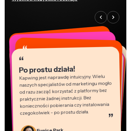
“
“
“
“
“
“
“
“
“
“
“
Po prostu działa!
Kapwing jest naprawdę intuicyjny. Wielu
naszych specjalistów od marketingu mogło
od razu zacząć korzystać z platformy bez
praktycznie żadnej instrukcji. Bez
konieczności pobierania czy instalowania
czegokolwiek - po prostu działa.
”
Martin James
Edytor wideo
Natasha Ball
Panos Papagapiou
Konsultant
Eunice Park