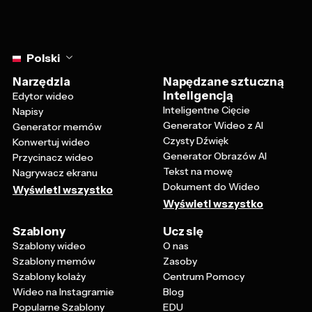
Select language
Polski
Narzędzia
Napędzane sztuczną
inteligencją
Edytor wideo
Inteligentne Cięcie
Napisy
Generator Wideo z AI
Generator memów
Czysty Dźwięk
Konwertuj wideo
Generator Obrazów AI
Przycinacz wideo
Tekst na mowę
Nagrywacz ekranu
Dokument do Wideo
Wyświetl wszystko
Wyświetl wszystko
Szablony
Ucz się
Szablony wideo
O nas
Szablony memów
Zasoby
Szablony kolaży
Centrum Pomocy
Wideo na Instagramie
Blog
Popularne Szablony
EDU