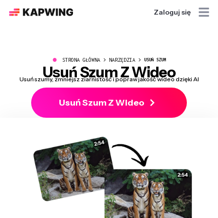
Zaloguj się
●
STRONA GŁÓWNA
NARZĘDZIA
USUŃ SZUM
Usuń Szum Z Wideo
Usuń szumy, zmniejsz ziarnistość i popraw jakość wideo dzięki AI
Usuń Szum Z Wideo