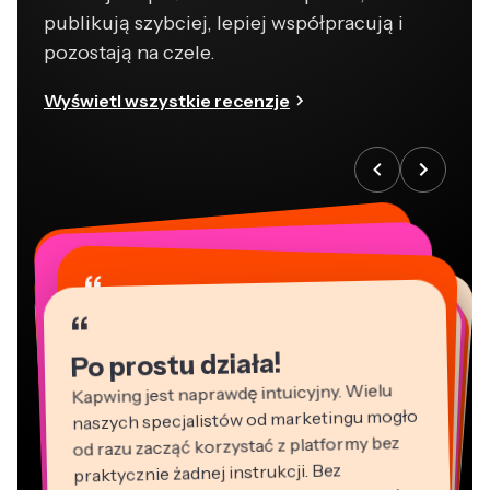
publikują szybciej, lepiej współpracują i
pozostają na czele.
Wyświetl wszystkie recenzje
“
“
“
“
“
“
“
“
“
“
“
Po prostu działa!
Kapwing jest naprawdę intuicyjny. Wielu
naszych specjalistów od marketingu mogło
od razu zacząć korzystać z platformy bez
praktycznie żadnej instrukcji. Bez