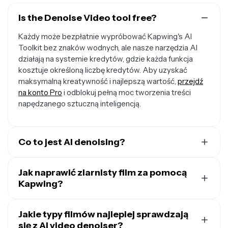
Is the Denoise Video tool free?
Każdy może bezpłatnie wypróbować Kapwing's AI
Toolkit bez znaków wodnych, ale nasze narzędzia AI
działają na systemie kredytów, gdzie każda funkcja
kosztuje określoną liczbę kredytów. Aby uzyskać
maksymalną kreatywność i najlepszą wartość,
przejdź
na konto Pro
i odblokuj pełną moc tworzenia treści
napędzanego sztuczną inteligencją.
Co to jest AI denoising?
Narzędzia AI do usuwania szumów z wideo usuwają
niechciany szum wizualny, taki jak ziarnistość, artefakty
Jak naprawić ziarnisty film za pomocą
kompresji i plamki w słabym oświetleniu, jednocześnie
Kapwing?
zachowując krawędzie i szczegóły. Zamiast rozmywać
Aby naprawić ziarenisty film, prześlij swój klip do
całą klatkę, denoiser wideo AI Kapwing selektywnie
Kapwing i użyj prostej komendy, takiej jak
Jakie typy filmów najlepiej sprawdzają
Denoise this
czyści szumne obszary, dzięki czemu twoje nagrania
video
się z AI video denoiser?
. AI analizuje każdą klatkę, aby oczyścić artefakty
nadal wyglądają ostro i naturalnie.