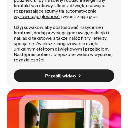
podzielić klipy na sceny i dodać inteligentny
kontakt wzrokowy. Ulepsz dźwięk, usuwając
rozpraszające szumy tła,
automatycznie
wyrównując głośność
i wyostrzając głos.
Użyj suwaków, aby dostosować nasycenie i
kontrast, dodaj przyciągające uwagę naklejki i
nakładki tekstowe, a także nałóż filtry i efekty
specjalne. Zwiększ zaangażowanie dzięki
unikalnym efektom dźwiękowym i przejściom.
Następnie pobierz ulepszone wideo w wysokiej
rozdzielczości.
Prześlij wideo