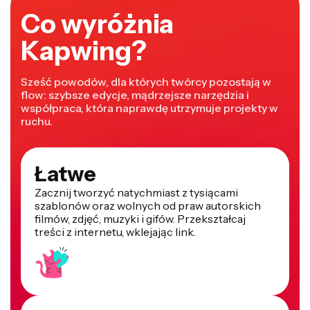
Co wyróżnia
Kapwing?
Sześć powodów, dla których twórcy pozostają w
flow: szybsze edycje, mądrzejsze narzędzia i
współpraca, która naprawdę utrzymuje projekty w
ruchu.
Łatwe
Zacznij tworzyć natychmiast z tysiącami
szablonów oraz wolnych od praw autorskich
filmów, zdjęć, muzyki i gifów. Przekształcaj
treści z internetu, wklejając link.