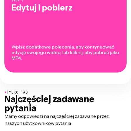
STEP
3
Edytuj i pobierz
Wpisz dodatkowe polecenia, aby kontynuować
edycję swojego wideo, lub kliknij, aby pobrać jako
MP4.
●
TYLKO FAQ
Najczęściej zadawane
pytania
Mamy odpowiedzi na najczęściej zadawane przez
naszych użytkowników pytania.