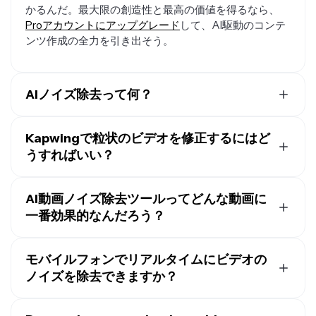
かるんだ。最大限の創造性と最高の価値を得るなら、
Proアカウントにアップグレード
して、AI駆動のコンテ
ンツ作成の全力を引き出そう。
AIノイズ除去って何？
AIノイズ除去ビデオツールは、グレイン、圧縮アーティ
ファクト、低照度のノイズなどの不要な視覚的ノイズを
Kapwingで粒状のビデオを修正するにはど
除去しながら、エッジと詳細を保持します。フレーム全
うすればいい？
体をぼかす代わりに、KapwingのAIビデオデノイザーは
ざらざらした動画を修正するには、クリップをKapwing
ノイズの多い領域を選択的にクリーンアップするので、
にアップロードして、
Denoise this video
みたいなシン
AI動画ノイズ除去ツールってどんな動画に
映像は鮮明で自然に見えます。
プルなプロンプトを使うだけ。AIが各フレームを分析し
一番効果的なんだろう？
だから、デノイズAIはスマートフォン、ウェブカメラ、
てざらざらした動画のノイズをきれいにして、
ぼやけを
または安いカメラで撮影されたざらざらしたビデオに特
Kapwingみたいなビデオノイズ除去AIは、目に見えるグ
減らし
、視覚的なノイズを自動的に滑らかにしてくれる
に効果的なんです。
レイン、低照度ノイズ、圧縮アーティファクトがあるフ
モバイルフォンでリアルタイムにビデオの
よ。
ッテージで最高の効果を発揮するんだ。これはSNS動
ノイズを除去できますか？
動画のデノイズと
Upscale Video
、色調整、圧縮修正な
画、画面録画、古いフッテージ、ライブストリームのリ
どの他の動画強化ツールを組み合わせることで、ざらざ
Kapwingは今のところ、スマートフォンでのリアルタイ
プレイ、スマートフォンで撮影した動画が含まれるよ。