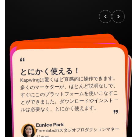
“
“
“
“
“
“
“
“
“
“
“
とにかく使える！
Kapwingは驚くほど直感的に操作できます。
多くのマーケターが、ほとんど説明なしで、
すぐにこのプラットフォームを使いこなすこ
とができました。ダウンロードやインストー
ルは必要なく、とにかく使えます。
”
Natasha Ball
Martin James
Eunice Park
Heidi Rae
コンサルタント
Panos Papagapiou
動画エディター
Formlabsのスタジオプロダクションマネー
教育
EPATHLON社マネージングパートナー
Gracie Peng
Dina Segovia
ジャー