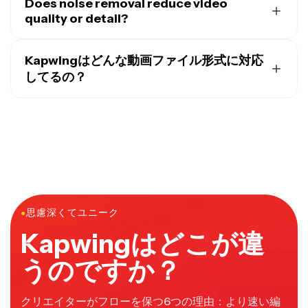
らした動画をさらにきれいにできるよ。全部ひとつのワ
ムビデオノイズ除去には対応していないんだけど、どの
Does noise removal reduce video
Kapwingは既に圧縮されたり再利用されたりした動画の
ークフローでできちゃう。
デバイスからでもモバイル映像をアップロードして、わ
quality or detail?
ノイズ除去に特に便利で、再撮影することなく鮮明さを
ずか数クリックでオンラインでノイズ除去できちゃいま
いいえ、Kapwingのノイズ除去AIは、テクスチャをつぶ
復元するのに役立つんだ。
す。処理はクラウドで行われるから、スマートフォンの
したりエッジをぼかしたりせずにノイズを軽減するよう
Kapwingはどんな動画ファイル形式に対応
パフォーマンスに影響はないんです。
に設計されています。このモデルは、不要なアーティフ
してるの？
このやり方は、リアルタイムフィルターよりも高品質な
ァクトを除去しながら、高周波数の詳細、モーション、
Kapwingは、MP4、MOV、WebMなど、すべての主要
結果を提供しながら、ワークフローを高速で柔軟に保つ
顔の特徴を保持することに焦点を当てています。
なビデオファイル形式に対応しています。ノイズ除去さ
ことができるんですよ。
さらに明確にしたい場合は、ノイズ除去ビデオを
AI解像
れたビデオはMP4としてすぐにダウンロードできます
度アップスケーリング
と組み合わせて、より鮮明な最終
が、スタジオに移動して
好みのファイル形式でエクスポ
出力を得ることができます。
ート
し、解像度と圧縮を調整することもできます。
●
思慮深くてユニーク
Kapwingはどこが違
うのですか？
クリエイターがフローを保つ6つの理由：より速い編