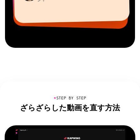
Grant Taleck
Mitch Rawlings
コンテンツ担当ディレクター
バーチャルフリーランサー
Kerry-lee Farla
AuthentIQMarketing.comの共同設立者
情報サービスフリーランサー
Vannesia Darby
ユーチューバー
MOXIE Nashville社CEO
●
STEP BY STEP
ざらざらした動画を直す方法