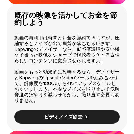
既存の映像を活かしてお金を節
約しよう
動画の再利用は時間とお金を節約できますが、圧
縮するとノイズが出て画質が落ちちゃいます。
Kapwingのデノイザーなら、低照度環境や安い機
材で撮った映像をシャープで視聴者ウケする素晴
らしいコンテンツに変身させられますよ。
動画をもっと効果的に改善するなら、デノイザー
とKapwingの
Upscale Videoツール
を組み合わせ
て、解像度を1080pから4Kにアップスケールし
ちゃいましょう。不要なノイズを取り除いて低解
像度のぼやけを減らせるから、撮り直す必要もあ
りません。
ビデオノイズ除去