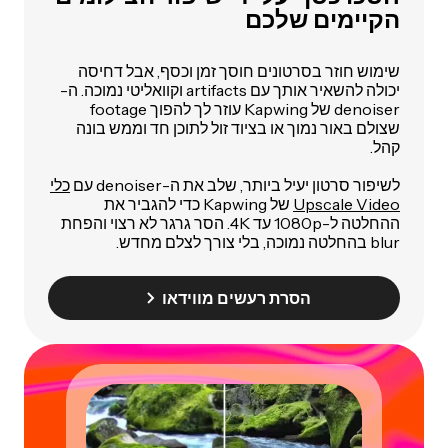
הקיימים שלכם
שימוש חוזר בסרטונים חוסך זמן וכסף, אבל דחיסה
יכולה להשאיר אותך עם artifacts וקוואליטי נמוכה. ה-
denoiser של Kapwing עוזר לך להפוך footage
שצולם באור נמוך או בציוד זול לתוכן חד וממש בונה
קהל.
לשיפור סרטון יעיל ביותר, שלב את ה-denoiser עם
כלי
Upscale Video
של Kapwing כדי להגביר את
ההחלטה ל-1080p עד 4K. הסר גרגר לא רצוי והפחת
blur בהחלטה נמוכה, בלי צורך לצלם מחדש.
הסרת רעשים מווידאו