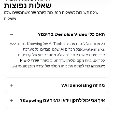
שאלות נפוצות
יש לנו תשובות לשאלות הנפוצות ביותר שהמשתמשים שלנו
שואלים.
האם כלי Denoise Video בחינם?
כל אחד יכול לנסות את ה-AI Toolkit של Kapwing בחינם ללא
watermarks, אבל הכלים AI שלנו עובדים על מערכת
קרדיטים, כאשר כל תכונה עולה מספר קבוע של קרדיטים.
לקריאטיביות מקסימלית וערך הטוב ביותר,
שדרג ל-Pro
account
כדי לפתוח את כוחו המלא של יצירת תוכן מונעת AI.
מה זה AI denoising?
כלים לניקוי רעשים בווידאו באמצעות AI מסירים רעשים
איך אני יכול לתקן וידאו גרגיר עם Kapwing?
ויזואליים לא רצויים כמו גרגר, חפצי דחיסה וכתמי אור נמוך תוך
שמירה על קצוות ופרטים. במקום לטשטש את כל הפריים, ה-
כדי לתקן וידאו גרגיר, העלה את הקליפ שלך ל-Kapwing
denoiser של Kapwing מנקה בצורה סלקטיבית אזורים