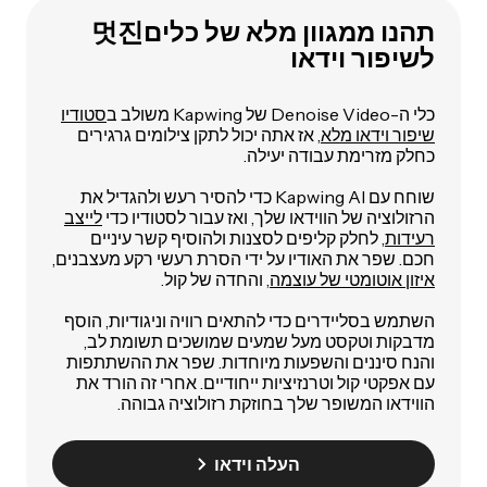
תהנו ממגוון מלא של כלים멋진
לשיפור וידאו
כלי ה-Denoise Video של Kapwing משולב ב
סטודיו
שיפור וידאו מלא
, אז אתה יכול לתקן צילומים גרגירים
כחלק מזרימת עבודה יעילה.
שוחח עם Kapwing AI כדי להסיר רעש ולהגדיל את
הרזולוציה של הווידאו שלך, ואז עבור לסטודיו כדי
לייצב
רעידות
, לחלק קליפים לסצנות ולהוסיף קשר עיניים
חכם. שפר את האודיו על ידי הסרת רעשי רקע מעצבנים,
איזון אוטומטי של עוצמה
, והחדה של קול.
השתמש בסליידרים כדי להתאים רוויה וניגודיות, הוסף
מדבקות וטקסט מעל שמעים שמושכים תשומת לב,
והנח סיננים והשפעות מיוחדות. שפר את ההשתתפות
עם אפקטי קול וטרנזיציות ייחודיים. אחרי זה הורד את
הווידאו המשופר שלך בחוזקת רזולוציה גבוהה.
העלה וידאו