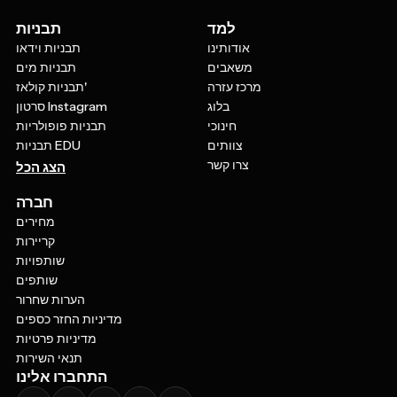
למד
תבניות
אודותינו
תבניות וידאו
משאבים
תבניות מים
מרכז עזרה
תבניות קולאז'
בלוג
סרטון Instagram
חינוכי
תבניות פופולריות
צוותים
תבניות EDU
צרו קשר
הצג הכל
חברה
מחירים
קריירות
שותפויות
שותפים
הערות שחרור
מדיניות החזר כספים
מדיניות פרטיות
תנאי השירות
התחברו אלינו