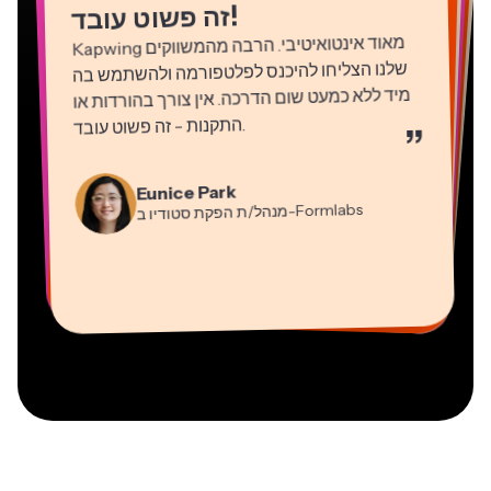
!
זה פשוט עובד
Kapwing
מאוד אינטואיטיבי. הרבה מהמשווקים
שלנו הצליחו להיכנס לפלטפורמה ולהשתמש בה
מיד ללא כמעט שום הדרכה. אין צורך בהורדות או
התקנות - זה פשוט עובד
.
”
Martin James
Natasha Ball
עורך וידאו
Gracie Peng
יועץ
Eunice Park
מנהל/ת תוכן
-Formlabs
Panos Papagapiou
מנהל/ת הפקת סטודיו ב
Dina Segovia
Kerry-lee Farla
שותף מנהל ב
Heidi Rae
עובד חופשי וירטואלי
Grant Taleck
-EPATHLON
Mitch Rawlings
Vannesia Darby
-AuthentIQMarketing.com
יוטיובר
חינוך
מייסד-שותף ב
שירותי מידע פריצלנסר
מנכ"ל ב-MOXIE Nashville