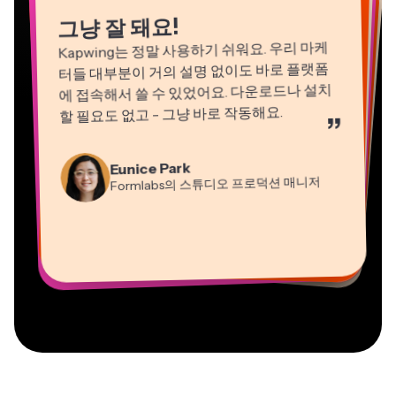
“
그냥 잘 돼요!
Kapwing는 정말 사용하기 쉬워요. 우리 마케
터들 대부분이 거의 설명 없이도 바로 플랫폼
에 접속해서 쓸 수 있었어요. 다운로드나 설치
할 필요도 없고 - 그냥 바로 작동해요.
”
Natasha Ball
Martin James
컨설턴트
Eunice Park
영상 편집기
Formlabs의 스튜디오 프로덕션 매니저
Gracie Peng
Panos Papagapiou
Dina Segovia
Kerry-lee Farla
콘텐츠 디렉터
EPATHLON의 매니징 파트너
Heidi Rae
원격 프리랜서 워커
Vannesia Darby
유튜버
교육
Mitch Rawlings
Grant Taleck
Kapwing에서 Nashville의 MOXIE CEO
프리랜서 정보 서비스 전문가
Kapwing의 공동 창립자 at
AuthentIQMarketing.com