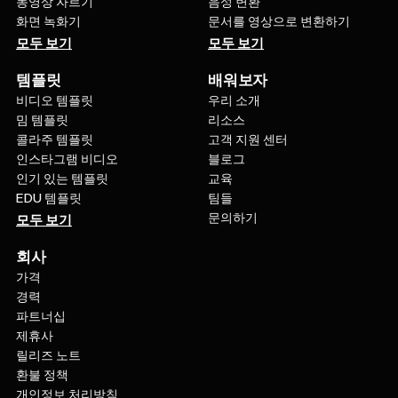
동영상 자르기
음성 변환
화면 녹화기
문서를 영상으로 변환하기
모두 보기
모두 보기
템플릿
배워보자
비디오 템플릿
우리 소개
밈 템플릿
리소스
콜라주 템플릿
고객 지원 센터
인스타그램 비디오
블로그
인기 있는 템플릿
교육
EDU 템플릿
팀들
문의하기
모두 보기
회사
가격
경력
파트너십
제휴사
릴리즈 노트
환불 정책
개인정보 처리방침