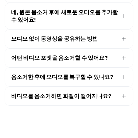
네,
비디오나 오디오 트랙을 분할
하면 전체 파일에 영향을
주지 않고 특정 섹션만 음소거할 수 있어요. 이건 보이스오
네, 원본 음소거 후에 새로운 오디오를 추가할
버, 효과음, 또는 음악을 필요한 부분에만 추가할 때 특히
수 있어요!
유용해요.
네, 원본 오디오를 음소거하면 음악을 업로드하거나 음성
오버를 추가하거나 Kapwing의 내장 음악 라이브러리와
오디오 없이 동영상을 공유하는 방법
Text to Speech 도구
를 사용할 수 있어요.
비디오를 음소거한 후 MP4로 내보내서 온라인에서 공유
하거나, Kapwing 내보내기 페이지에서 바로 TikTok,
어떤 비디오 포맷을 음소거할 수 있어요?
YouTube, Facebook 또는 Vimeo에 직접 게시할 수 있어
Kapwing은 MP4, AVI, MOV, WEBM, WAV, MP3 등 인기 있
요.
는 형식들을 지원해요.
음소거한 후에 오디오를 복구할 수 있나요?
네, 편집 과정의 어느 시점에서든 볼륨 슬라이더를 원하는
수준으로 다시 드래그하면 오디오를 복구할 수 있어요.
비디오를 음소거하면 화질이 떨어지나요?
아니요, 오디오를 제거하거나 낮춘다고 해서 비디오의 화
질에 영향을 주지 않아요.