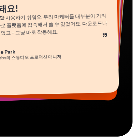
돼요!
 정말 사용하기 쉬워요. 우리 마케터들 대부분이 거의
바로 플랫폼에 접속해서 쓸 수 있었어요. 다운로드나
없고 - 그냥 바로 작동해요.
”
ha Ball
n James
e Park
턴트
편집기
idi Rae
 Segovia
cie Peng
labs의 스튜디오 프로덕션 매니저
육
 프리랜서 워커
츠 디렉터
tch Rawlings
s Papagapiou
-lee Farla
리랜서 정보 서비스 전문가
THLON의 매니징 파트너
esia Darby
버
 Taleck
ng에서 Nashville의 MOXIE CEO
ng의 공동 창립자 at AuthentIQMarketing.com