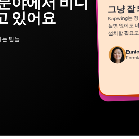
 분야에서 비디
그냥 잘 
고 있어요
Kapwing는
설명 없이도 
설치할 필요도 
가는 팀들
Natas
Marti
Eunic
컨설
영상 
He
Dina
Gra
Form
교
원격
콘텐
Mi
Pano
Kerry
프
EPA
Vann
유튜
Grant
Kapwi
Kapwi