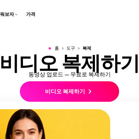
워보자
가격
자막 제작자
스크립트 생성기
팀 트레이닝용
고객 지원 센터
스피커 포커스
비디오 번역하기
학교용
회사 블로그
브라우저에서 동영상에 캡션과
몇 번의 클릭으로 아이디어를
화면 녹화, 튜토리얼, 그리고 설
Kapwing에 대한 일반적인 질
말하는 사람에 초점을 맞추기
번역된 오디오와 자막으로 콘
디지털 레슨과 멀티미디어 과
우리의 스타트업 여정에 대한
자막 추가하기
스크립트로 바꿔보세요
명 영상을 만들고 편집해보세
문들의 답변 받기
위해 동영상 크기를 자동으로
텐츠를 더 쉽게 접근할 수 있게
제로 학습을 생생하게 만들어
이야기를 따라오세요!
요
조정해요
만들어요
보세요
●
홈
도구
복제
비디오 복제하
비디오 광고 만들기
동영상 번역하기
오디오 편집기
우리 소개
음성 변환
문의하기
B-Roll 생성기
깨끗한 오디오
리드를 생성하는 전문적이고
비디오, 오디오, 자막을 현지화
팟캐스트와 영상을 위한 오디
우리 회사와 제품에 대해 더 알
몇 번의 클릭으로 텍스트를 현
우리 팀과 연락하는 방법을 알
자동으로 관련성 높고 퀄리티
오디오 품질을 개선하고 배경
스크롤을 멈추게 하는 비디오
해서 더 넓은 관객에게 다가가
오를 녹음하고, 편집하고, 깔끔
아보세요
실적인 음성으로 바꿔보세요
아보세요
좋은 B-롤을 만들어보세요
소음을 제거하세요
광고를 만들어보세요
세요!
하게 만들어보세요!
동영상 업로드 — 무료로 복제하기
클립 메이커
캐릭터 일관성
비디오 크기 조정하기
경력
트랜스크립트와 함께 자르기
한 비디오에서 짧은 클립 만들
비디오 프로젝트에서 재사용할
비디오 복제하기
비디오의 크기와 치수를 변경
Kapwing에서 일하는 것에 대
텍스트를 편집해서 비디오 편
기
AI 캐릭터 만들기
하세요
해 더 알아보세요
집하기
스마트 컷
모두 보기
비디오에서 자동으로 무음 구
Kapwing의 모든 똑똑한 도구
비디오 자막 만들기
모두 보기
간을 제거하세요
들을 발견해보세요!
비디오를 자동으로 텍스트로
Kapwing의 모든 도구를 한 곳
변환해요
에서 발견해보세요!