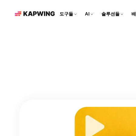
도구들
AI
솔루션들
배
마케팅 팀을 위한
현대적인 편집 도구로 브랜드
를 성장시키고 콘텐츠 제작 속
도를 높여보세요
영상 편집기
Kapwing AI
리소스
비디오 클립을 편집하고, 트
Kapwing의 모든 AI 기반 도
더 많은 콘텐츠를 만드는 데
소셜 미디어 영상 만들기
랙을 합치고, 모든 효과를 한
구를 알아보세요!
도움이 되는 아티클과 가이
모든 소셜 플랫폼에 맞춘 매력
곳에서 추가해보세요
드
적인 콘텐츠를 만들어보세요!
AI 비디오 편집기
Repurpose Studio
비디오 튜토리얼
Kapwing의 최첨단 AI 도구로
비디오를 소셜 미디어에 바로
Kapwing 도구를 사용하는 방
영상을 만들어보세요!
공유할 수 있는 클립으로 만들
법에 대한 단계별 가이드를 받
어보세요
아보세요
영상 생성기
AI로 무엇이든 영상 만들기
더빙
대화를 40개 이상의 언어로 번
역해 보세요