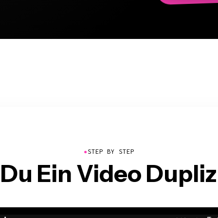
●
STEP BY STEP
Du Ein Video Dupliz