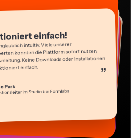
tioniert einfach!
glaublich intuitiv. Viele unserer
rten konnten die Plattform sofort nutzen,
nleitung. Keine Downloads oder Installationen
ktioniert einfach.
”
in James
e Park
-Editor
idi Rae
sha Ball
tionsleiter im Studio bei Formlabs
dung
a Segovia
tch Rawlings
ter
cie Peng
ueller Freelance-Mitarbeiter
iberuflicher Informationsdienstleister
ent-Direktor
s Papagapiou
-lee Farla
äftsführender Partner bei EPATHLON
uber
sia Darby
t Taleck
i MOXIE Nashville
gründer bei AuthentIQMarketing.com