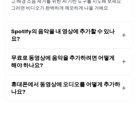
고 배경 소음 제거를 위한 AI 기반 도구를 시도해 보세요.
그러면 비디오가 완벽하게 깨끗하게 나올 거예요.
Spotify의 음악을 내 영상에 추가할 수 있나
요?
Spotify의 대부분의 곡은 창작이나 상업적 용도로 자유롭
게 사용할 수 없어요. 또한 Spotify는 다른 곳에서 사용할
무료로 동영상에 음악을 추가하려면 어떻게
수 있도록 오디오 파일을 다운로드하는 것도 허용하지 않
해야 하나요?
습니다. 대신 로열티 프리 음악과 음향 효과가 내장된 라이
비디오에 음악을 무료로 추가하려면, 저작권법 위반 위험
브러리가 포함된 동영상 편집 플랫폼을 사용하면 한 곳에
에 빠지지 않을 로열티 프리 카탈로그에서 곡과 효과음을
휴대폰에서 동영상에 오디오를 어떻게 추가하
서 오디오를 선택하고 동영상을 편집할 수 있어요.
구해야 해요. 과정을 쉽게 하려면, 로열티 프리 음악의 내장
나요?
라이브러리를 제공하는 Kapwing 같은 비디오 편집 플랫
Kapwing 같은 모바일 친화적인 온라인 비디오 편집기를
폼을 사용하면 한 곳에서 오디오를 추가하고 다른 비디오
사용하면 특별한 소프트웨어를 다운로드할 필요가 없어
편집 작업들을 관리할 수 있어요.
요. 그다음 수천 개의 로열티 프리 음악과 사운드 이펙트 중
에서 선택해서 비디오에 추가하면 돼요. 또는 사용하고 싶
은 오디오 파일의 URL을 입력해서 가져올 수도 있어요.
Kapwing을 사용하면 B-롤, 트랜스크립트, 자막을 쉽게 자