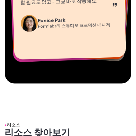
할 필요도 없고 - 그냥 바로 작동해요.
”
Natasha Ball
Martin James
컨설턴트
Eunice Park
영상 편집기
Formlabs의 스튜디오 프로덕션 매니저
Gracie Peng
Panos Papagapiou
Dina Segovia
Kerry-lee Farla
콘텐츠 디렉터
EPATHLON의 매니징 파트너
Heidi Rae
원격 프리랜서 워커
Vannesia Darby
유튜버
교육
Mitch Rawlings
Grant Taleck
Kapwing에서 Nashville의 MOXIE CEO
프리랜서 정보 서비스 전문가
Kapwing의 공동 창립자 at
AuthentIQMarketing.com
●
리소스
리소스 찾아보기