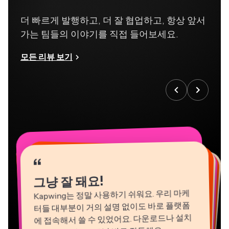
더 빠르게 발행하고, 더 잘 협업하고, 항상 앞서
가는 팀들의 이야기를 직접 들어보세요.
모든 리뷰 보기
“
“
“
“
“
“
“
“
“
“
“
그냥 잘 돼요!
Kapwing는 정말 사용하기 쉬워요. 우리 마케
터들 대부분이 거의 설명 없이도 바로 플랫폼
에 접속해서 쓸 수 있었어요. 다운로드나 설치