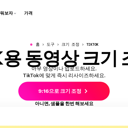
워보자
가격
자막 제작자
스크립트 생성기
팀 트레이닝용
고객 지원 센터
스피커 포커스
비디오 번역하기
학교용
회사 블로그
브라우저에서 동영상에 캡션과
몇 번의 클릭으로 아이디어를
화면 녹화, 튜토리얼, 그리고 설
Kapwing에 대한 일반적인 질
말하는 사람에 초점을 맞추기
번역된 오디오와 자막으로 콘
디지털 레슨과 멀티미디어 과
우리의 스타트업 여정에 대한
자막 추가하기
스크립트로 바꿔보세요
명 영상을 만들고 편집해보세
문들의 답변 받기
위해 동영상 크기를 자동으로
텐츠를 더 쉽게 접근할 수 있게
제로 학습을 생생하게 만들어
이야기를 따라오세요!
요
조정해요
만들어요
보세요
●
홈
도구
크기 조정
TIKTOK
OK용 동영상 크기
비디오 광고 만들기
동영상 번역하기
오디오 편집기
우리 소개
음성 변환
문의하기
B-Roll 생성기
깨끗한 오디오
리드를 생성하는 전문적이고
비디오, 오디오, 자막을 현지화
팟캐스트와 영상을 위한 오디
우리 회사와 제품에 대해 더 알
몇 번의 클릭으로 텍스트를 현
우리 팀과 연락하는 방법을 알
자동으로 관련성 높고 퀄리티
오디오 품질을 개선하고 배경
스크롤을 멈추게 하는 비디오
해서 더 넓은 관객에게 다가가
오를 녹음하고, 편집하고, 깔끔
아보세요
실적인 음성으로 바꿔보세요
아보세요
좋은 B-롤을 만들어보세요
소음을 제거하세요
광고를 만들어보세요
세요!
하게 만들어보세요!
아무 영상이나 업로드하세요.
클립 메이커
캐릭터 일관성
TikTok에 맞게 즉시 리사이즈하세요.
비디오 크기 조정하기
경력
트랜스크립트와 함께 자르기
한 비디오에서 짧은 클립 만들
비디오 프로젝트에서 재사용할
비디오의 크기와 치수를 변경
Kapwing에서 일하는 것에 대
텍스트를 편집해서 비디오 편
기
AI 캐릭터 만들기
9:16으로 크기 조정
하세요
해 더 알아보세요
집하기
스마트 컷
모두 보기
아니면, 샘플을 한번 해보세요
비디오에서 자동으로 무음 구
Kapwing의 모든 똑똑한 도구
비디오 자막 만들기
모두 보기
간을 제거하세요
들을 발견해보세요!
비디오를 자동으로 텍스트로
Kapwing의 모든 도구를 한 곳
변환해요
에서 발견해보세요!