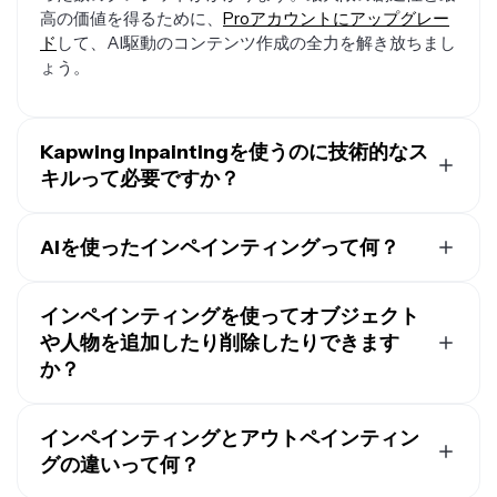
高の価値を得るために、
Proアカウントにアップグレー
ド
して、AI駆動のコンテンツ作成の全力を解き放ちまし
ょう。
Kapwing Inpaintingを使うのに技術的なス
キルって必要ですか？
いいえ、直感的なプロンプトを使ってInpaint Imageツー
ルを使うことができます。
ソファを木製の椅子に置き換
AIを使ったインペインティングって何？
える
のようなシンプルなプロンプトを書くか、詳細な
高
従来のインペインティングは、マスキング、レイヤー、
度な画像プロンプト
を書いてインペインティングを次の
ラッソツールを使った写真の手作業による編集が必要で
インペインティングを使ってオブジェクト
レベルに引き上げることができます。
す。Kapwingの Inpaint Image ツールのようなAIを使っ
や人物を追加したり削除したりできます
たインペインティングは、シンプルな会話型プロンプト
か？
を使って背景、オブジェクト、人物などの画像要素を変
更できる、より速く、より直感的なプロセスです。AIは
もちろん、Kapwingに花を追加したり、
背景の人物を削
周囲の領域を分析して、視覚的なギャップをシームレス
除したり
するような変更をするよう指示することができ
インペインティングとアウトペインティン
に埋めます。
ます。インペインティングが欲しいことを指定する必要
グの違いって何？
はありません。AIツールが自動的に画像を埋めて、リア