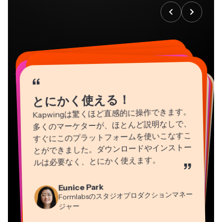
“
“
“
“
“
“
“
“
“
“
“
とにかく使える！
Kapwingは驚くほど直感的に操作できます。
多くのマーケターが、ほとんど説明なしで、
すぐにこのプラットフォームを使いこなすこ
とができました。ダウンロードやインストー
ルは必要なく、とにかく使えます。
”
Natasha Ball
Martin James
Eunice Park
Heidi Rae
コンサルタント
Panos Papagapiou
動画エディター
Formlabsのスタジオプロダクションマネー
教育
EPATHLON社マネージングパートナー
Gracie Peng
Dina Segovia
ジャー
Grant Taleck
Mitch Rawlings
コンテンツ担当ディレクター
バーチャルフリーランサー
Kerry-lee Farla
AuthentIQMarketing.comの共同設立者
情報サービスフリーランサー
Vannesia Darby
ユーチューバー