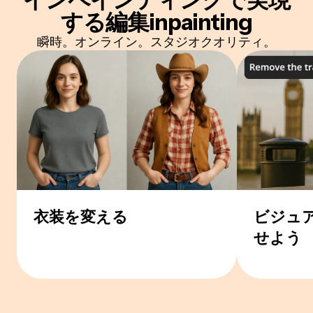
する編集
inpainting
瞬時。オンライン。スタジオクオリティ。
衣装を変える
ビジュ
せよう