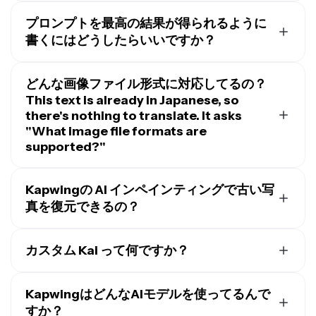
画像のインペインティングは、既存の画像内の要素を変
ルな視覚的な変更を作成します。
更することで、欠落している領域を埋めたりオブジェク
プロンプトを最高の結果が得られるように
トを削除したりすることです。アウトペインティングは
書くにはどうしたらいいですか？
画像を元のサイズを超えて拡張する
ことで、クローズア
Kapwingの画像修復ツールは、
背景の人物を削除する
み
ップから広い部屋全体を見せるようにズームアウトする
たいなシンプルなプロンプトで動作します。でも、特定
どんな画像ファイル形式に対応してるの？
ようなものです。
の編集や置き換えを考えてるなら、重要な詳細をすべて
This text is already in Japanese, so
含めた
高度な画像プロンプト
を書くこともできますよ。
there's nothing to translate. It asks
"What image file formats are
supported?"
Kapwingは、JPEGやPNGを含むほとんどの一般的な画
像ファイル形式に対応しています。サポートされている
Kapwingの AI インペインティングで古い写
オプションについて詳しく知るには、
アップロードガイ
真を復元できるの？
ド
をご覧ください。
もちろんです。古い家族写真をアップロードして、
Kapwingの AI 写真復元機能でインペインティングを使
カスタム Kai って何ですか？
うことができます。シワを取り除いたり、破れた部分を
カスタムKai
は、Kapwingの事前構築されたAI画像・動
埋めたりするなど、具体的な変更をリクエストするだけ
画エフェクトです。私たちのチームが何百ものエフェク
KapwingはどんなAIモデルを使ってるんで
です。
トを作成したので、プロンプト入力なしで、すぐに目を
すか？