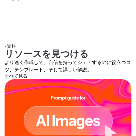
引くコンテンツを作成できます。カスタムKaiを適用す
Kapwingは、ChatGPT、Google Nano Banana、
るだけで、スタイルが自動的に処理されます。
Seedreamなど、複数の高度なAI画像モデルに対応して
います。これらのモデルは、Kapwingエディタ内で直
接、インペインティング、オブジェクト置換、背景編
また、
独自のカスタムKaiを作成
して、ブランドのユニ
集、生成画像作成などのタスクを実行します
ークな見た目をキャプチャし、いつでも再利用して、ワ
ンクリックで統一されたブランドに合ったコンテンツを
●
資料
リソースを見つける
作成できます。これにより、同じスタイルで画像を編
集・生成するプロセスがシームレスで自動化されます。
より速く作成して、自信を持ってシェアするのに役立つコ
ツ、テンプレート、そして詳しい解説。
すべて見る