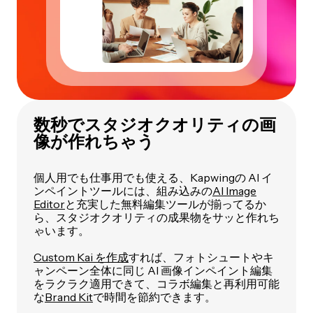
数秒でスタジオクオリティの画
像が作れちゃう
個人用でも仕事用でも使える、Kapwingの AI イ
ンペイントツールには、組み込みの
AI Image
Editor
と充実した無料編集ツールが揃ってるか
ら、スタジオクオリティの成果物をサッと作れち
ゃいます。
Custom Kai を作成
すれば、フォトシュートやキ
ャンペーン全体に同じ AI 画像インペイント編集
をラクラク適用できて、コラボ編集と再利用可能
な
Brand Kit
で時間を節約できます。