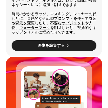
インペイントツールを使えば、数秒で画像から要
素をシームレスに追加・削除できます。
時間のかかるラッソ、マスキング、レイヤーの代
わりに、直感的な会話型プロンプトを使って
衣装
や背景を変更
したり、
不要なオブジェクト
や人
物、
ウォーターマーク
を削除したり、視覚的なギ
ャップをリアルに埋めたりできます。
画像を編集する