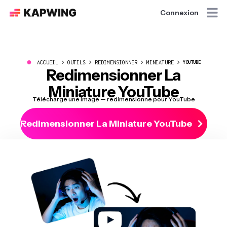
Connexion
●
ACCUEIL
OUTILS
REDIMENSIONNER
MINIATURE
YOUTUBE
Redimensionner La
Miniature YouTube
Télécharge une image — redimensionne pour YouTube
Redimensionner La Miniature YouTube