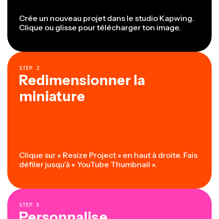
Crée un nouveau projet dans le studio Kapwing.
Clique ou glisse pour télécharger ton image.
STEP
2
Redimensionner la
miniature
Clique sur « Resize Project » en haut à droite. Fais
défiler jusqu'à « YouTube Thumbnail ».
STEP
3
Personnalise