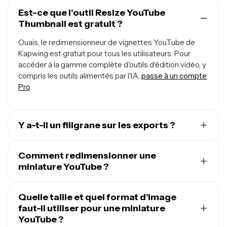
Est-ce que l'outil Resize YouTube
Thumbnail est gratuit ?
Ouais, le redimensionneur de vignettes YouTube de
Kapwing est gratuit pour tous les utilisateurs. Pour
accéder à la gamme complète d'outils d'édition vidéo, y
compris les outils alimentés par l'IA,
passe à un compte
Pro
.
Y a-t-il un filigrane sur les exports ?
Si tu utilises Kapwing avec un compte gratuit, alors tous
les exports — y compris Resize YouTube Thumbnail —
Comment redimensionner une
contiennent un filigrane. Une fois que tu passes à un
miniature YouTube ?
compte Pro
, le filigrane est complètement supprimé de
Si tu te demandes comment redimensionner une
tes créations.
miniature YouTube, ça ne prend que quelques clics.
Quelle taille et quel format d'image
Télécharge ton image sur Kapwing, sélectionne «
faut-il utiliser pour une miniature
Resize Project », et choisis le preset YouTube
YouTube ?