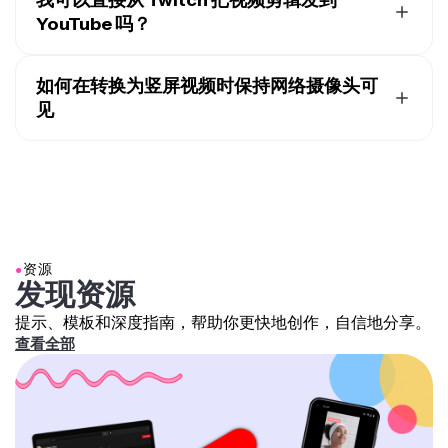
YouTube 吗？
下载你的 Twitch 片段：
通过选择"分享"，然后"下
载"来保存 Twitch 上的片段。
不行，Twitch 目前不支持直接将片段发布到 YouTube。
调整为 Shorts 格式：
使用 Kapwing 的 Twitch to
要在 YouTube 上分享 Twitch 片段，你需要先下载这个片
如何在转换为竖屏视频时保持网络摄像头可
Shorts 转换器等编辑工具，将片段调整为竖屏 9:16
段，然后编辑或调整其大小（比如改成竖屏 9:16 的格式
见
格式。
用于 Shorts），最后再上传到你的 YouTube 频道。
突出关键时刻：
剪辑你的片段，专注于最精彩或最
Twitch 直播通常是横屏的（16:9），但 YouTube Shorts
有趣的时刻（我们建议片段长度在 60 秒以内）。
是竖屏的（9:16）。为了保留你的内容，你应该考虑：
为 Shorts 自定义：
添加字幕、叠加层或音乐，让
重新构图：
裁剪游戏画面
，同时保持摄像头叠加层
片段对 YouTube 观众更有吸引力。
在视图中。
上传到 YouTube Shorts：
通过 YouTube 应用直
分屏显示：
另一种方法是添加竖屏背景或将游戏画
接发布，添加标题、描述和话题标签，以吸引更广
●
资源
面复制为你的片段后面的模糊竖屏框架，通过
分屏
泛的受众。
发现资源
保持游戏画面和摄像头都可见。
突出重点：
专注于主要的游戏时刻或你的反应；不
提示、模板和深度指南，帮助你更快地创作，自信地分享。
要试图把原始直播中的所有内容都塞进一个竖屏片
查看全部
段里。