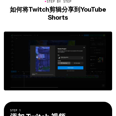
●
STEP BY STEP
如何将Twitch剪辑分享到YouTube
Shorts
STEP
1