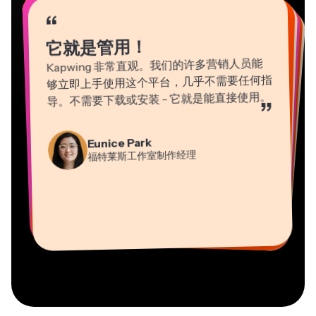
“
“
“
“
“
“
“
“
“
“
“
它就是管用！
Kapwing 非常直观。我们的许多营销人员能
够立即上手使用这个平台，几乎不需要任何指
导。不需要下载或安装 - 它就是能直接使用。
”
Martin James
Gracie Peng
Panos Papagapiou
Natasha Ball
Eunice Park
视频编辑器
内容总监
埃帕斯隆合伙人
Heidi Rae
福特莱斯工作室制作经理
顾问
Dina Segovia
Kerry-lee Farla
教育
Vannesia Darby
虚拟自由职业者
视频创作者
Grant Taleck
Kapwing 公司的首席执行官（Nashville 分
Mitch Rawlings
Kapwing 联合创始人，
部）
信息服务自由职业者
AuthentIQMarketing.com