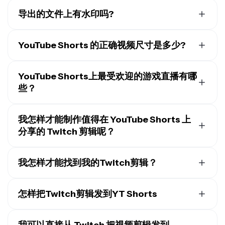
导出的文件上有水印吗?
如果你使用的是 Kapwing 免费账户，那么所有导出内容
——包括从 Twitch to Shorts 工具导出的——都会带有水
YouTube Shorts 的正确视频尺寸是多少?
印。一旦你升级到
专业账户
，你创建的所有视频和图片都
为了获得最佳效果：
会完全移除水印。
YouTube Shorts上最受欢迎的游戏直播有哪
YouTube Shorts：
1080 x 1920 像素（竖屏）
些？
标准 YouTube 视频：
1920 x 1080 像素（横屏）
跨平台分享的方形视频：
1080 x 1080 像素
YouTube Shorts 是分享游戏精彩时刻的超热门地方，像
Fortnite、Minecraft、Call of Duty、Roblox、Apex
我怎样才能制作值得在 YouTube Shorts 上
YouTube Shorts 设计成
全屏竖屏
格式，所以 9:16 的宽高
Legends 和原神这些大热游戏都有不少内容。很多创作
分享的 Twitch 剪辑呢？
比是最理想的。
者都会把他们在 Twitch 上的直播剪成竖屏 Shorts，这样
要制作值得在YouTube Shorts上分享的Twitch剪辑，要
能增加曝光和互动。
专注于短小精悍的时刻——比如精彩操作、搞笑反应或60
我怎样才能找到我的Twitch剪辑？
秒以内的精彩亮点。使用竖屏9:16的布局，
添加字幕
或叠
你可以在创作者仪表板的剪辑页面找到你的Twitch剪
加层来提供背景信息，并保持剪辑节奏快速、引人入胜。
辑。进入创作者仪表板 > 内容 > 剪辑。在这里，你可以对
怎样把Twitch剪辑发到YT Shorts
剪辑进行排序和筛选、编辑标题，以及观看或分享剪辑。
按照以下五个步骤将 Twitch 直播片段发布到 YouTube
Shorts：
我可以直接从 Twitch 把视频剪辑发到