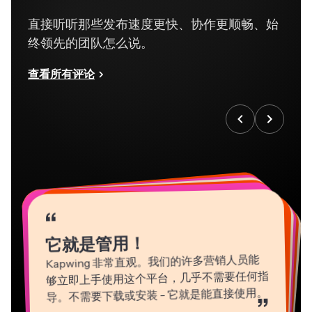
直接听听那些发布速度更快、协作更顺畅、始
终领先的团队怎么说。
查看所有评论
“
“
“
“
“
“
“
“
“
“
“
它就是管用！
Kapwing 非常直观。我们的许多营销人员能
够立即上手使用这个平台，几乎不需要任何指
导。不需要下载或安装 - 它就是能直接使用。
”