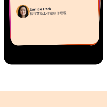
Martin James
Gracie Peng
Panos Papagapiou
Natasha Ball
Eunice Park
视频编辑器
内容总监
埃帕斯隆合伙人
Heidi Rae
福特莱斯工作室制作经理
顾问
Dina Segovia
Kerry-lee Farla
教育
Vannesia Darby
虚拟自由职业者
视频创作者
Grant Taleck
Kapwing 公司的首席执行官（Nashville 分
Mitch Rawlings
Kapwing 联合创始人，
部）
信息服务自由职业者
AuthentIQMarketing.com