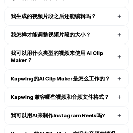
如果你使用的是 Kapwing 免费计划，那么所有导出内容
——包括来自 AI Clip Maker 的内容——都会带有水印。一
我生成的视频片段之后还能编辑吗？
旦你升级到
Pro 计划
，水印就会从你的作品中完全移除。
当然可以。与其他在线AI剪辑生成器不同，Kapwing的剪
辑功能只是完整视频编辑套件的一部分。如果你对生成的
我怎样才能调整视频片段的大小？
剪辑不满意，可以直接在工作室里编辑它们，
修剪视频
、
Kapwing 可以自动将视频片段调整到你选择的任何尺寸
添加文字叠加层，或者用
背景噪音消除器
清理音频。
格式。或者，你也可以通过点击并拖动画布的边缘来手动
我可以用什么类型的视频来使用 AI Clip
调整片段大小，或者输入自定义尺寸以获得更精确的控
Maker？
制。Kapwing 还为其他
社交媒体
平台提供预设尺寸，你
我们的 AI Clip Maker 在处理超过 10 分钟的长视频时效果
可以一键轻松应用。
最好。这个功能是专门为视频播客、在线网络研讨会和虚
Kapwing的AI Clip Maker是怎么工作的？
拟采访设计的。不过，你也可以随意用它来处理任何类型
Kapwing 的 AI 剪辑制作工具可以分析长视频，识别最吸
的视频。
引人的时刻，并将其转换成短小精悍、适合社交媒体的剪
Kapwing 兼容哪些视频和音频文件格式？
辑。上传视频并输入描述你想要的剪辑的提示词，AI 就
Kapwing 的视频编辑器支持所有流行的视频文件格式
会根据你的要求生成建议的剪辑。这个工具适用于多种内
（MP4、AVI、MOV、FLV 等）和音频格式（MP3、
我可以用AI来制作Instagram Reels吗?
容类型，包括采访、播客、网络研讨会和体育视频——甚
M4A、FLAC、WAV、WMA、AAC、OGG）。
至没有字幕的视频也能处理。
没错，你可以用AI来改编视频成Instagram Reels，或者