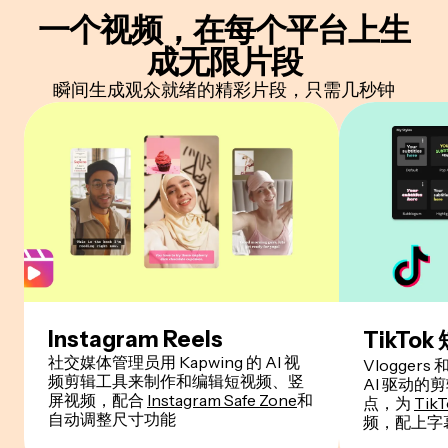
一个视频，
在每个平台上生
成无限片段
瞬间生成观众就绪的精彩片段，只需几秒钟
Instagram Reels
TikTok
社交媒体管理员用 Kapwing 的 AI 视
Vloggers 
频剪辑工具来制作和编辑短视频、竖
AI 驱动
屏视频，配合
Instagram Safe Zone
和
点，为
TikT
自动调整尺寸功能
频，配上字