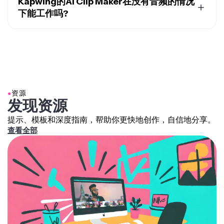
从零开始生成。比如，Kapwing的
AI Reel生成器
就能快
Kapwing的AI Clip Maker在没有音频的情况
速利用AI文本转视频生成器制作Reels。如果你想把自己
下能工作吗?
的原创视频内容改编成Reels，这个AI视频剪辑工具能帮
是的。Kapwing 的 AI 剪辑工具即使在视频没有音频或文
你加快速度，自动提取短片并调整成Instagram Reels的
字记录的情况下也能生成剪辑。AI 会分析视觉内容，识
宽高比。
别关键时刻并创建简短、易于分享的剪辑。
●
资源
发现资源
提示、模板和深度指南，帮助你更快地创作，自信地分享。
查看全部