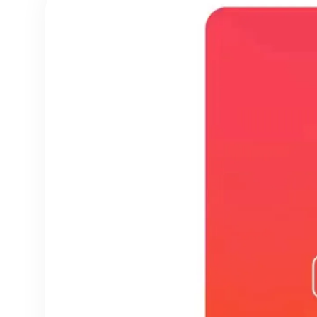
qualquer coisa com IA
o