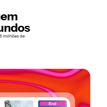
agem
undos
5 milhões de