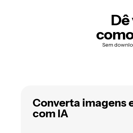
Dê 
como
Sem downloa
Converta imagens 
com IA