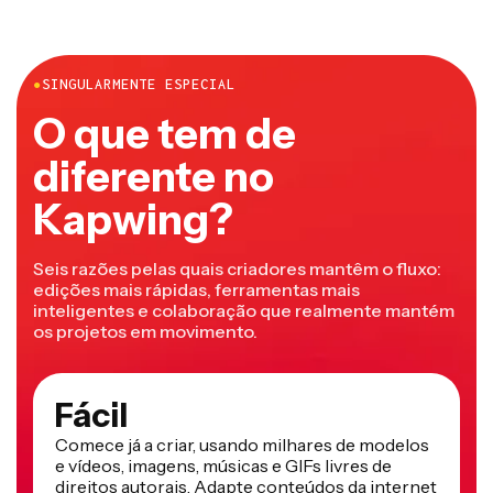
●
SINGULARMENTE ESPECIAL
O que tem de
diferente no
Kapwing?
Seis razões pelas quais criadores mantêm o fluxo:
edições mais rápidas, ferramentas mais
inteligentes e colaboração que realmente mantém
os projetos em movimento.
Fácil
Comece já a criar, usando milhares de modelos
e vídeos, imagens, músicas e GIFs livres de
direitos autorais. Adapte conteúdos da internet