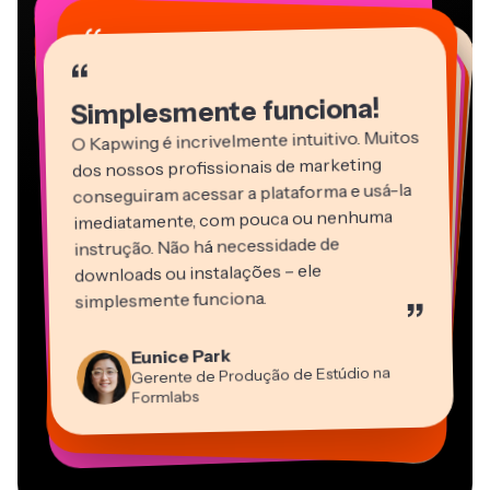
“
“
“
“
“
“
“
“
“
“
“
Simplesmente funciona!
O Kapwing é incrivelmente intuitivo. Muitos
dos nossos profissionais de marketing
conseguiram acessar a plataforma e usá-la
imediatamente, com pouca ou nenhuma
instrução. Não há necessidade de
downloads ou instalações – ele
Martin James
simplesmente funciona.
”
Editor de Vídeo
Panos Papagapiou
Natasha Ball
Heidi Rae
Eunice Park
Sócio Diretor da EPATHLON
Gracie Peng
Dina Segovia
Consultor
Kerry-lee Farla
Trabalhador Autônomo Virtual
Gerente de Produção de Estúdio na
Educação
Diretor de Conteúdo
Mitch Rawlings
Youtuber
Grant Taleck
Vannesia Darby
Formlabs
Freelancer de Serviços de Informação
Cofundador da
CEO da MOXIE Nashville
AuthentIQMarketing.com