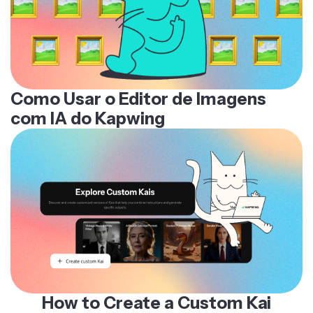
Para uma compreensão mais profunda, explore nosso
guia sobre prompts avançados de vídeo com IA
, que
cobre estratégias para escrever prompts eficazes —
além do nosso estudo baseado em dados analisando
os prompts mais populares.
Como Usar o Editor de Imagens
com IA do Kapwing
How to Create a Custom Kai