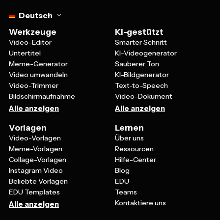
Select language
Deutsch
Werkzeuge
KI-gestützt
Video-Editor
Smarter Schnitt
Untertitel
KI-Videogenerator
Meme-Generator
Sauberer Ton
Video umwandeln
KI-Bildgenerator
Video-Trimmer
Text-to-Speech
Bildschirmaufnahme
Video-Dokument
Alle anzeigen
Alle anzeigen
Vorlagen
Lernen
Video-Vorlagen
Über uns
Meme-Vorlagen
Ressourcen
Collage-Vorlagen
Hilfe-Center
Instagram Video
Blog
Beliebte Vorlagen
EDU
EDU Templates
Teams
Kontaktiere uns
Alle anzeigen