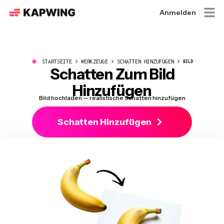
Anmelden
●
STARTSEITE
WERKZEUGE
SCHATTEN HINZUFÜGEN
BILD
Schatten Zum Bild
Hinzufügen
Bild hochladen — realistische Schatten hinzufügen
Schatten Hinzufügen