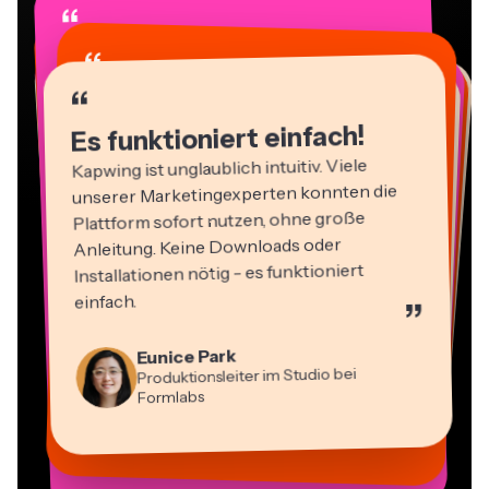
“
“
“
“
“
“
“
“
“
“
“
Es funktioniert einfach!
Kapwing ist unglaublich intuitiv. Viele
unserer Marketingexperten konnten die
Plattform sofort nutzen, ohne große
Anleitung. Keine Downloads oder
Installationen nötig - es funktioniert
einfach.
”
Martin James
Video-Editor
Panos Papagapiou
Eunice Park
Natasha Ball
Geschäftsführender Partner bei
Produktionsleiter im Studio bei
Dina Segovia
Berater
Heidi Rae
EPATHLON
Virtueller Freelance-Mitarbeiter
Mitch Rawlings
Gracie Peng
Formlabs
Kerry-lee Farla
Bildung
Vannesia Darby
Freiberuflicher Informationsdienstleister
Content-Direktor
YouTuber
CEO bei MOXIE Nashville
Grant Taleck
Mitbegründer bei
AuthentIQMarketing.com