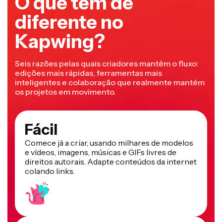
O que tem de
diferente no
Kapwing?
Seis razões pelas quais criadores mantêm o fluxo:
edições mais rápidas, ferramentas mais
inteligentes e colaboração que realmente mantém
os projetos em movimento.
Fácil
Comece já a criar, usando milhares de modelos
e vídeos, imagens, músicas e GIFs livres de
direitos autorais. Adapte conteúdos da internet
colando links.