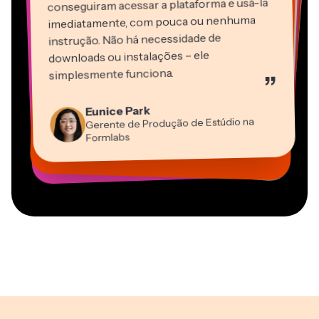
conseguiram acessar a plataforma e usá-la
imediatamente, com pouca ou nenhuma
instrução. Não há necessidade de
downloads ou instalações – ele
Martin James
simplesmente funciona.
”
Editor de Vídeo
Panos Papagapiou
Natasha Ball
Heidi Rae
Eunice Park
Sócio Diretor da EPATHLON
Gracie Peng
Dina Segovia
Consultor
Kerry-lee Farla
Trabalhador Autônomo Virtual
Gerente de Produção de Estúdio na
Educação
Diretor de Conteúdo
Mitch Rawlings
Youtuber
Grant Taleck
Vannesia Darby
Formlabs
Freelancer de Serviços de Informação
Cofundador da
CEO da MOXIE Nashville
AuthentIQMarketing.com