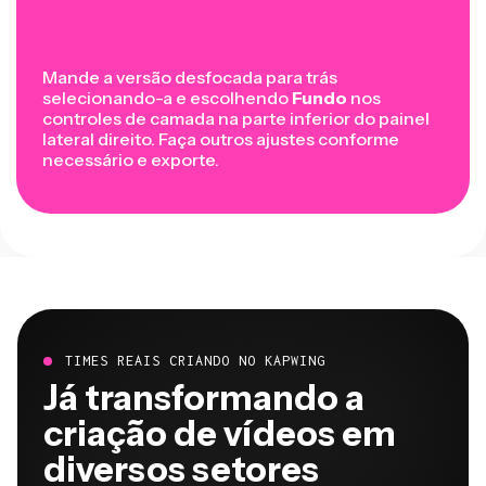
Mande a versão desfocada para trás
selecionando-a e escolhendo
Fundo
nos
controles de camada na parte inferior do painel
lateral direito. Faça outros ajustes conforme
necessário e exporte.
TIMES REAIS CRIANDO NO KAPWING
Já transformando a
criação de vídeos em
diversos setores