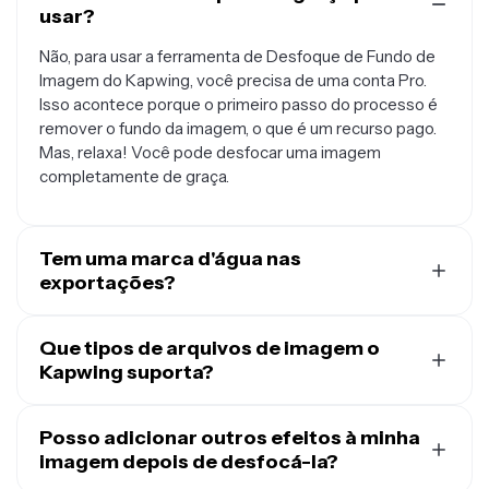
usar?
Não, para usar a ferramenta de Desfoque de Fundo de
Imagem do Kapwing, você precisa de uma conta Pro.
Isso acontece porque o primeiro passo do processo é
remover o fundo da imagem, o que é um recurso pago.
Mas, relaxa! Você pode desfocar uma imagem
completamente de graça.
Tem uma marca d'água nas
exportações?
Sim, usar uma conta gratuita do Kapwing adiciona uma
marca d'água em todas as imagens exportadas. Para
Que tipos de arquivos de imagem o
remover a marca d'água, você precisa fazer upgrade
Kapwing suporta?
para uma
conta Kapwing Pro
.
Kapwing suporta formatos de imagem comuns como
JPG, HEIC, WebP, PNG, e muito mais.
Posso adicionar outros efeitos à minha
imagem depois de desfocá-la?