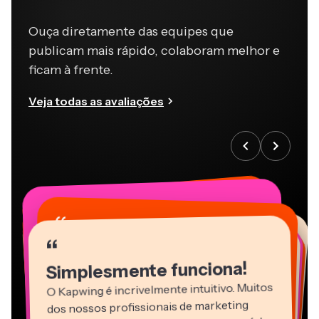
Ouça diretamente das equipes que
publicam mais rápido, colaboram melhor e
ficam à frente.
Veja todas as avaliações
“
“
“
“
“
“
“
“
“
“
“
Simplesmente funciona!
O Kapwing é incrivelmente intuitivo. Muitos
dos nossos profissionais de marketing