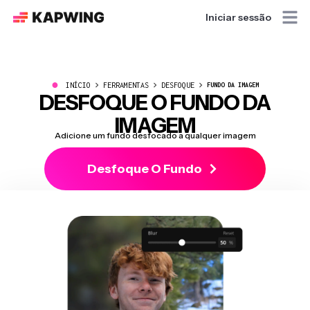
Iniciar sessão
●
INÍCIO
FERRAMENTAS
DESFOQUE
FUNDO DA IMAGEM
DESFOQUE O FUNDO DA
IMAGEM
Adicione um fundo desfocado a qualquer imagem
Desfoque O Fundo