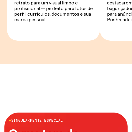
retrato para um visual limpo e
destacarem
profissional — perfeito para fotos de
bagunçados
perfil, currículos, documentos e sua
para anúnci
marca pessoal
Poshmark e
●
SINGULARMENTE ESPECIAL