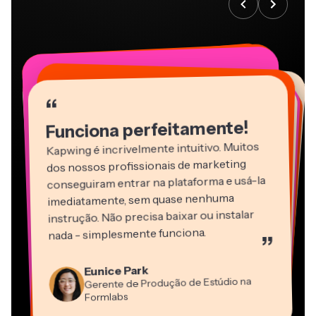
“
“
“
“
“
“
“
“
“
“
“
Funciona perfeitamente!
Kapwing é incrivelmente intuitivo. Muitos
dos nossos profissionais de marketing
conseguiram entrar na plataforma e usá-la
imediatamente, sem quase nenhuma
instrução. Não precisa baixar ou instalar
nada - simplesmente funciona.
”
Martin James
Editor de Vídeo
Eunice Park
Panos Papagapiou
Natasha Ball
Dina Segovia
Gerente de Produção de Estúdio na
Heidi Rae
Sócio-Diretor na EPATHLON
Gracie Peng
Consultor
Freelancer Virtual
Grant Taleck
Formlabs
Educação
Kerry-lee Farla
Vannesia Darby
Diretor de Conteúdo
Mitch Rawlings
Cofundador na
CEO na MOXIE Nashville
Youtuber