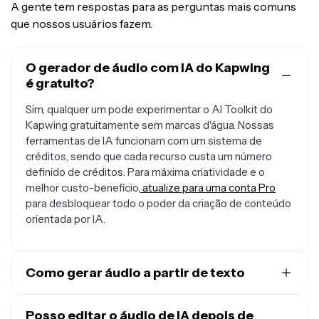
A gente tem respostas para as perguntas mais comuns
que nossos usuários fazem.
O gerador de áudio com IA do Kapwing
é gratuito?
Sim, qualquer um pode experimentar o AI Toolkit do
Kapwing gratuitamente sem marcas d'água. Nossas
ferramentas de IA funcionam com um sistema de
créditos, sendo que cada recurso custa um número
definido de créditos. Para máxima criatividade e o
melhor custo-benefício,
atualize para uma conta Pro
para desbloquear todo o poder da criação de conteúdo
orientada por IA.
Como gerar áudio a partir de texto
Para
usar o gerador de texto para áudio do Kapwing
,
abra um
Posso editar o áudio de IA depois de
novo chat
. Depois é só digitar um comando