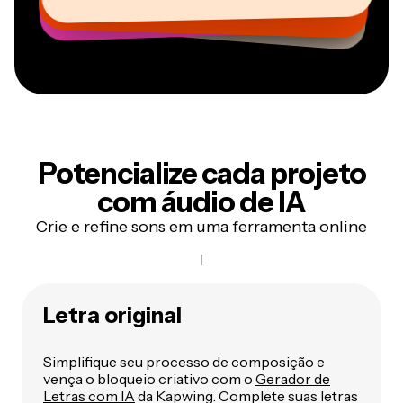
Freelancer de Serviços de Informação
AuthentIQMarketing.com
Potencialize cada projeto
com áudio de IA
Crie e refine sons em uma ferramenta online
Letra original
Simplifique seu processo de composição e
vença o bloqueio criativo com o
Gerador de
Letras com IA
da Kapwing. Complete suas letras