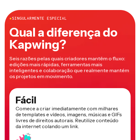
●
SINGULARMENTE ESPECIAL
Qual a diferença do
Kapwing?
Seis razões pelas quais criadores mantêm o fluxo:
edições mais rápidas, ferramentas mais
inteligentes e colaboração que realmente mantém
os projetos em movimento.
Fácil
Comece a criar imediatamente com milhares
de templates e vídeos, imagens, músicas e GIFs
livres de direitos autorais. Reutilize conteúdo
da internet colando um link.