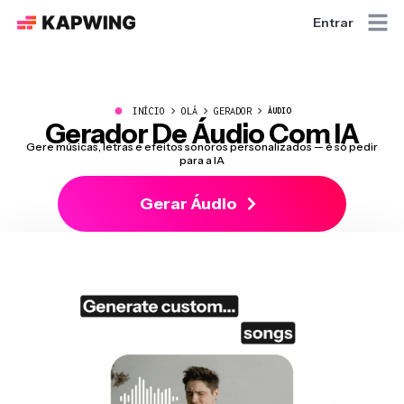
Entrar
●
INÍCIO
OLÁ
GERADOR
ÁUDIO
Gerador De Áudio Com IA
Gere músicas, letras e efeitos sonoros personalizados — é só pedir
para a IA
Gerar Áudio