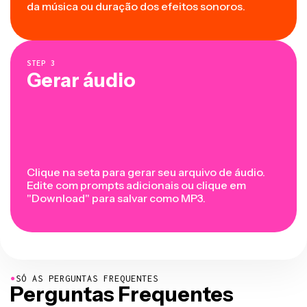
da música ou duração dos efeitos sonoros.
STEP
3
Gerar áudio
Clique na seta para gerar seu arquivo de áudio.
Edite com prompts adicionais ou clique em
"Download" para salvar como MP3.
●
SÓ AS PERGUNTAS FREQUENTES
Perguntas Frequentes