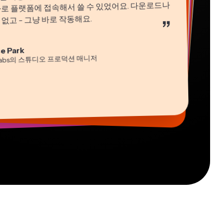
바로 플랫폼에 접속해서 쓸 수 있었어요. 다운로드나
없고 - 그냥 바로 작동해요.
”
ha Ball
n James
e Park
턴트
편집기
idi Rae
 Segovia
cie Peng
labs의 스튜디오 프로덕션 매니저
육
 프리랜서 워커
츠 디렉터
tch Rawlings
s Papagapiou
-lee Farla
리랜서 정보 서비스 전문가
THLON의 매니징 파트너
esia Darby
버
 Taleck
ng에서 Nashville의 MOXIE CEO
ng의 공동 창립자 at AuthentIQMarketing.com