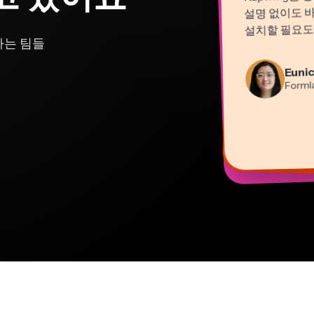
설명 없이도 
설치할 필요도 
가는 팀들
Natas
Marti
Eunic
컨설
영상 
He
Dina
Gra
Form
교
원격
콘텐
Mi
Pano
Kerry
프
EPA
Vann
유튜
Grant
Kapwi
Kapwi