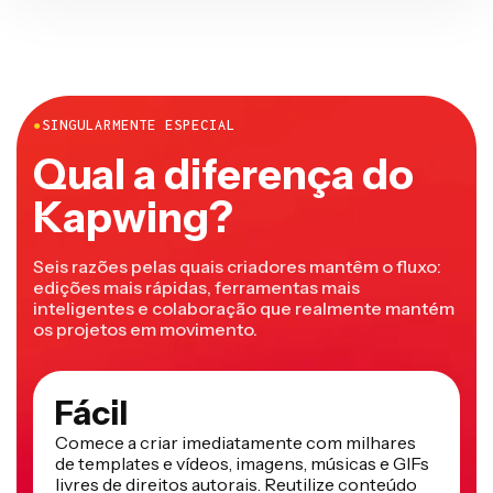
●
SINGULARMENTE ESPECIAL
Qual a diferença do
Kapwing?
Seis razões pelas quais criadores mantêm o fluxo:
edições mais rápidas, ferramentas mais
inteligentes e colaboração que realmente mantém
os projetos em movimento.
Fácil
Comece a criar imediatamente com milhares
de templates e vídeos, imagens, músicas e GIFs
livres de direitos autorais. Reutilize conteúdo