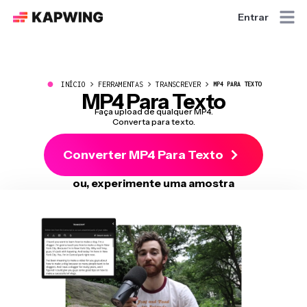
Entrar
●
INÍCIO
FERRAMENTAS
TRANSCREVER
MP4 PARA TEXTO
MP4 Para Texto
Faça upload de qualquer MP4.
Converta para texto.
Converter MP4 Para Texto
ou, experimente uma amostra