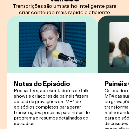
Transcrições são um atalho inteligente para
criar conteúdo mais rápido e eficiente
Notas do Episódio
Painéis
Podcasters, apresentadores de talk
Os criador
shows e criadores de painéis fazem
MP4 das su
upload de gravações em MP4 de
ou gravaçõ
episódios completos para gerar
transforma
transcrições precisas para notas do
melhorando 
programa e resumos detalhados de
para episód
episódios
discussões
especialist