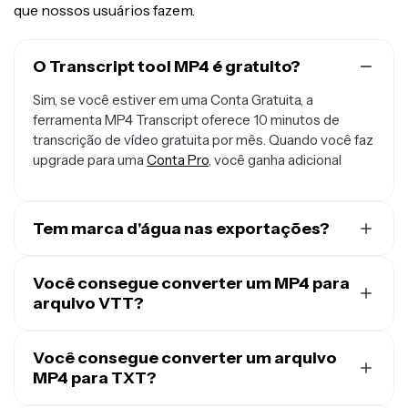
que nossos usuários fazem.
O Transcript tool MP4 é gratuito?
Sim, se você estiver em uma Conta Gratuita, a
ferramenta MP4 Transcript oferece 10 minutos de
transcrição de vídeo gratuita por mês. Quando você faz
upgrade para uma
Conta Pro
, você ganha adicional
Tem marca d'água nas exportações?
Se você tá usando Kapwing com uma Conta Gratuita,
qualquer transcrição que você baixar vai ser em um
Você consegue converter um MP4 para
arquivo TXT simples sem nenhuma marca d'água. Mas,
arquivo VTT?
se você adicionar visuais ou legendas à sua transcrição
Sim, é possível converter MP4 para arquivos de texto
pra criar um arquivo de vídeo, aí a exportação em MP4
como VTT usando Kapwing. É só fazer upload do seu
Você consegue converter um arquivo
vai conter uma marquinha d'água. Depois que você fizer
MP4, selecionar "Legendas automáticas" na barra de
MP4 para TXT?
upgrade pra uma
Conta Pro
, todas as marcas d'água
ferramentas "Legendas" à esquerda. Quando a
vão ser removidas das suas criações.