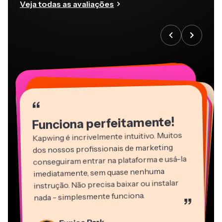
Veja todas as avaliações
“
“
“
“
“
“
“
“
“
“
“
Funciona perfeitamente!
Kapwing é incrivelmente intuitivo. Muitos
dos nossos profissionais de marketing
conseguiram entrar na plataforma e usá-la
imediatamente, sem quase nenhuma
instrução. Não precisa baixar ou instalar
nada - simplesmente funciona.
”
Martin James
Editor de Vídeo