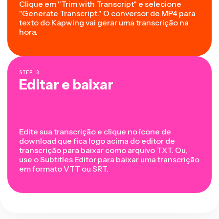
Clique em "Trim with Transcript" e selecione
"Generate Transcript." O conversor de MP4 para
texto do Kapwing vai gerar uma transcrição na
hora.
STEP
3
Editar e baixar
Edite sua transcrição e clique no ícone de
download que fica logo acima do editor de
transcrição para baixar como arquivo TXT. Ou,
use o
Subtitles Editor
para baixar uma transcrição
em formato VTT ou SRT.