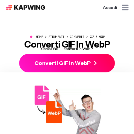
Accedi
●
HOME
STRUMENTI
CONVERTI
GIF A WEBP
Converti GIF In WebP
Carica GIF — converti in WebP
Converti GIF In WebP