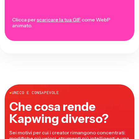
Clicca per
scaricare la tua GIF
come WebP
animato.
●
UNICO E CONSAPEVOLE
Che cosa rende
Kapwing diverso?
Sei motivi per cui i creator rimangono concentrati:
modifiche più veloci, strumenti più intelligenti e una