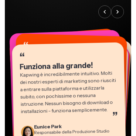
“
“
“
“
“
“
“
“
“
“
“
Funziona alla grande!
Kapwing è incredibilmente intuitivo. Molti
dei nostri esperti di marketing sono riusciti
a entrare sulla piattaforma e utilizzarla
subito, con pochissime o nessuna
istruzione. Nessun bisogno di download o
installazioni - funziona semplicemente.
”
Martin James
Editor Video
Eunice Park
Panos Papagapiou
Natasha Ball
Dina Segovia
Kerry-lee Farla
Responsabile della Produzione Studio
Heidi Rae
Socio Amministratore di EPATHLON
Gracie Peng
Libero professionista virtuale
Consulente